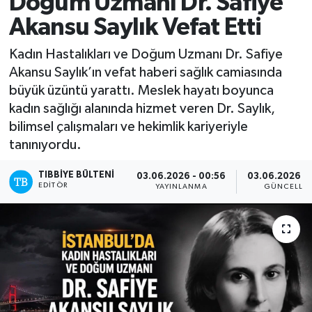
Doğum Uzmanı Dr. Safiye
Akansu Saylık Vefat Etti
Yazarlar
Kadın Hastalıkları ve Doğum Uzmanı Dr. Safiye
Akansu Saylık’ın vefat haberi sağlık camiasında
büyük üzüntü yarattı. Meslek hayatı boyunca
kadın sağlığı alanında hizmet veren Dr. Saylık,
bilimsel çalışmaları ve hekimlik kariyeriyle
tanınıyordu.
TIBBIYE BÜLTENI
03.06.2026 - 00:56
03.06.2026 - 
EDITÖR
YAYINLANMA
GÜNCELLE