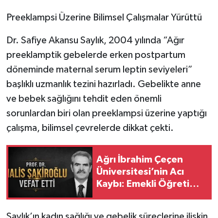
Preeklampsi Üzerine Bilimsel Çalışmalar Yürüttü
Dr. Safiye Akansu Saylık, 2004 yılında “Ağır
preeklamptik gebelerde erken postpartum
döneminde maternal serum leptin seviyeleri”
başlıklı uzmanlık tezini hazırladı. Gebelikte anne
ve bebek sağlığını tehdit eden önemli
sorunlardan biri olan preeklampsi üzerine yaptığı
çalışma, bilimsel çevrelerde dikkat çekti.
Ağrı İbrahim Çeçen
Üniversitesi’nin Acı
Kaybı: Emekli Öğretim
Üyesi Prof. Dr. Halis
Şakiroğlu Vefat Etti
Saylık’ın kadın sağlığı ve gebelik süreçlerine ilişkin