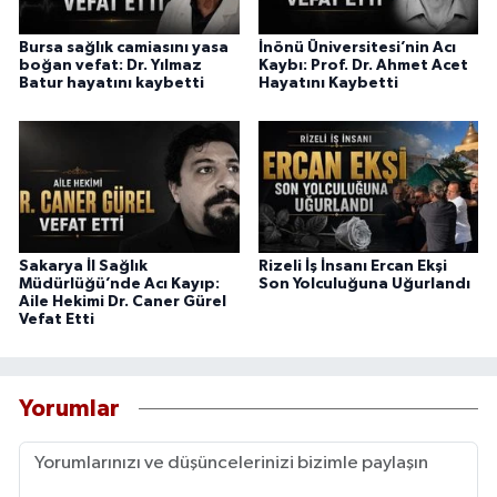
Bursa sağlık camiasını yasa
İnönü Üniversitesi’nin Acı
boğan vefat: Dr. Yılmaz
Kaybı: Prof. Dr. Ahmet Acet
Batur hayatını kaybetti
Hayatını Kaybetti
Sakarya İl Sağlık
Rizeli İş İnsanı Ercan Ekşi
Müdürlüğü’nde Acı Kayıp:
Son Yolculuğuna Uğurlandı
Aile Hekimi Dr. Caner Gürel
Vefat Etti
Yorumlar