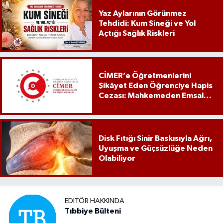
Yaz Aylarının Görünmez
Tehdidi: Kum Sineği ve Yol
Açtığı Sağlık Riskleri
CİMER’e Öğretmenlerini
Şikâyet Eden Öğrenciye Hapis
Cezası: Mahkemeden Emsal
Karar
Disk Fıtığı Sinir Baskısıyla Ağrı,
Uyuşma ve Güçsüzlüğe Neden
Olabiliyor
EDITÖR HAKKINDA
Tıbbiye Bülteni