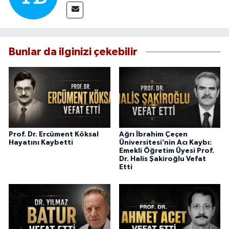
Bunlar da ilginizi çekebilir
Prof. Dr. Ercüment Köksal
Ağrı İbrahim Çeçen
Hayatını Kaybetti
Üniversitesi’nin Acı Kaybı:
Emekli Öğretim Üyesi Prof.
Dr. Halis Şakiroğlu Vefat
Etti