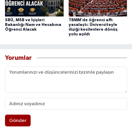
SBÜ, MSB ve İçişleri
TBMM’de öğrenci affı
Bakanlığı Nam ve Hesabına
yasalaştı: Üniversiteyle
Öğrenci Alacak
ilişiği kesilenlere dönüş
yolu açıldı
Yorumlar
Gönder