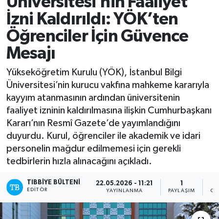
Üniversitesi’nin Faaliyet
İzni Kaldırıldı: YÖK’ten
Öğrenciler İçin Güvence
Mesajı
Yükseköğretim Kurulu (YÖK), İstanbul Bilgi
Üniversitesi’nin kurucu vakfına mahkeme kararıyla
kayyım atanmasının ardından üniversitenin
faaliyet izninin kaldırılmasına ilişkin Cumhurbaşkanı
Kararı’nın Resmî Gazete’de yayımlandığını
duyurdu. Kurul, öğrenciler ile akademik ve idari
personelin mağdur edilmemesi için gerekli
tedbirlerin hızla alınacağını açıkladı.
TIBBIYE BÜLTENI
22.05.2026 - 11:21
1
EDITÖR
YAYINLANMA
PAYLAŞIM
OK