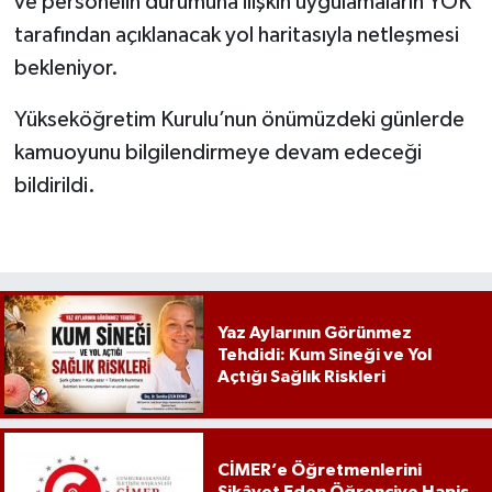
ve personelin durumuna ilişkin uygulamaların YÖK
tarafından açıklanacak yol haritasıyla netleşmesi
bekleniyor.
Yükseköğretim Kurulu’nun önümüzdeki günlerde
kamuoyunu bilgilendirmeye devam edeceği
bildirildi.
Yaz Aylarının Görünmez
Tehdidi: Kum Sineği ve Yol
Açtığı Sağlık Riskleri
CİMER’e Öğretmenlerini