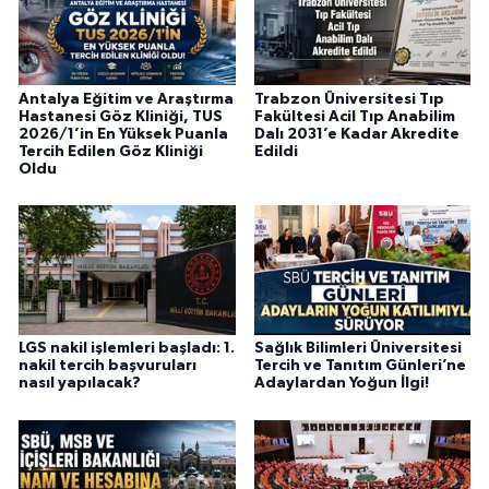
Antalya Eğitim ve Araştırma
Trabzon Üniversitesi Tıp
Hastanesi Göz Kliniği, TUS
Fakültesi Acil Tıp Anabilim
2026/1’in En Yüksek Puanla
Dalı 2031’e Kadar Akredite
Tercih Edilen Göz Kliniği
Edildi
Oldu
LGS nakil işlemleri başladı: 1.
Sağlık Bilimleri Üniversitesi
nakil tercih başvuruları
Tercih ve Tanıtım Günleri’ne
nasıl yapılacak?
Adaylardan Yoğun İlgi!