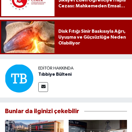
Şikâyet Eden Öğrenciye Hapis
Cezası: Mahkemeden Emsal
Karar
Disk Fıtığı Sinir Baskısıyla Ağrı,
Uyuşma ve Güçsüzlüğe Neden
Olabiliyor
EDITÖR HAKKINDA
Tıbbiye Bülteni
Bunlar da ilginizi çekebilir