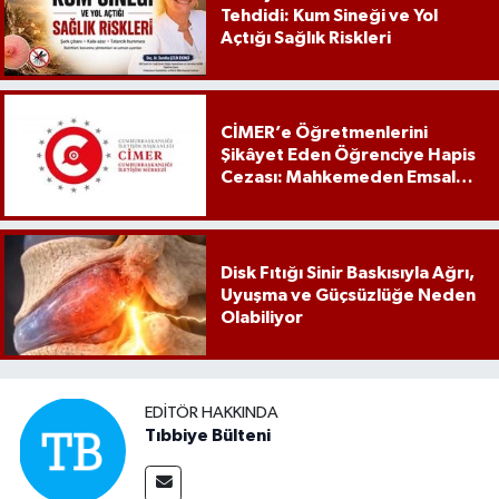
Tehdidi: Kum Sineği ve Yol
Açtığı Sağlık Riskleri
CİMER’e Öğretmenlerini
Şikâyet Eden Öğrenciye Hapis
Cezası: Mahkemeden Emsal
Karar
Disk Fıtığı Sinir Baskısıyla Ağrı,
Uyuşma ve Güçsüzlüğe Neden
Olabiliyor
EDITÖR HAKKINDA
Tıbbiye Bülteni