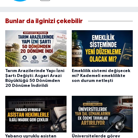
Bunlar da ilginizi çekebilir
Tarım Arazilerinde Yapı İzni
Emeklilik sistemi değişecek
Şartı Değişti: Asgari Arazi
mi? Kademeli emeklilikte
Büyüklüğü 50 Dönümden
son durum netleşti
20 Dönüme İndirildi
Yabancı uyruklu asistan
Üniversitelerde görev