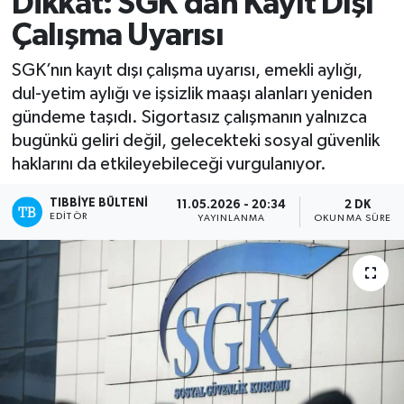
Dikkat: SGK’dan Kayıt Dışı
Çalışma Uyarısı
Mevzuat
SGK’nın kayıt dışı çalışma uyarısı, emekli aylığı,
dul-yetim aylığı ve işsizlik maaşı alanları yeniden
gündeme taşıdı. Sigortasız çalışmanın yalnızca
bugünkü geliri değil, gelecekteki sosyal güvenlik
haklarını da etkileyebileceği vurgulanıyor.
TIBBIYE BÜLTENI
11.05.2026 - 20:34
2 DK
EDITÖR
YAYINLANMA
OKUNMA SÜRESI