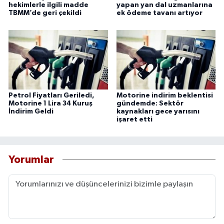
hekimlerle ilgili madde
yapan yan dal uzmanlarına
TBMM’de geri çekildi
ek ödeme tavanı artıyor
Petrol Fiyatları Geriledi,
Motorine indirim beklentisi
Motorine 1 Lira 34 Kuruş
gündemde: Sektör
İndirim Geldi
kaynakları gece yarısını
işaret etti
Yorumlar