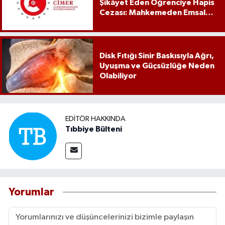
Şikâyet Eden Öğrenciye Hapis
Cezası: Mahkemeden Emsal
Karar
Disk Fıtığı Sinir Baskısıyla Ağrı,
Uyuşma ve Güçsüzlüğe Neden
Olabiliyor
EDITÖR HAKKINDA
Tıbbiye Bülteni
Yorumlar