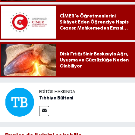
CİMER’e Öğretmenlerini
Şikâyet Eden Öğrenciye Hapis
Cezası: Mahkemeden Emsal
Karar
Disk Fıtığı Sinir Baskısıyla Ağrı,
Uyuşma ve Güçsüzlüğe Neden
Olabiliyor
EDITÖR HAKKINDA
Tıbbiye Bülteni