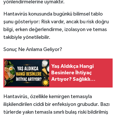
yönlendirmelerine uymaktır.
Hantavirüs konusunda bugünkü bilimsel tablo
şunu gösteriyor: Risk vardır, ancak bu risk doğru
bilgi, erken değerlendirme, izolasyon ve temas
takibiyle yönetilebilir.
Sonuç Ne Anlama Geliyor?
Yaş Aldıkça Hangi
Besinlere İhtiyaç
Artıyor? Sağlıklı
Yaşlanma İçin 7 Önemli
Besin
Hantavirüs, özellikle kemirgen temasıyla
ilişkilendirilen ciddi bir enfeksiyon grubudur. Bazı
türlerde yakın temasla sınırlı bulaş riski bildirilmiş