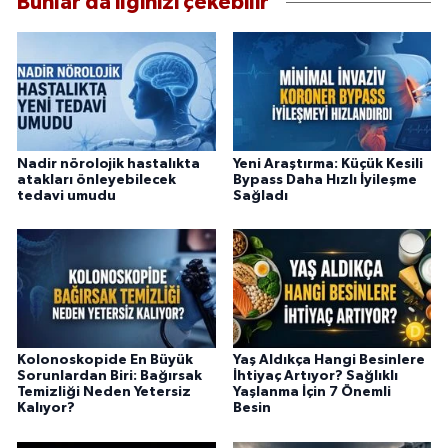
Bunlar da ilginizi çekebilir
Nadir nörolojik hastalıkta
Yeni Araştırma: Küçük Kesili
atakları önleyebilecek
Bypass Daha Hızlı İyileşme
tedavi umudu
Sağladı
Kolonoskopide En Büyük
Yaş Aldıkça Hangi Besinlere
Sorunlardan Biri: Bağırsak
İhtiyaç Artıyor? Sağlıklı
Temizliği Neden Yetersiz
Yaşlanma İçin 7 Önemli
Kalıyor?
Besin