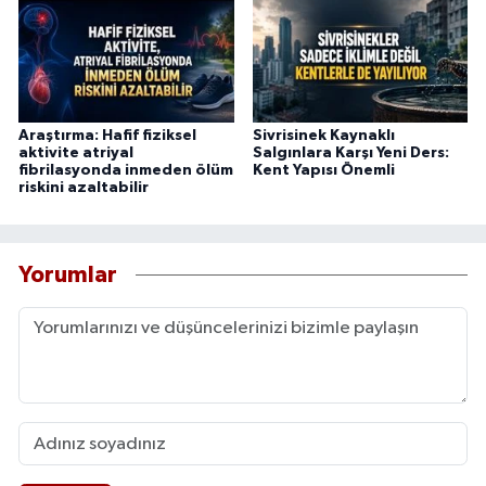
Araştırma: Hafif fiziksel
Sivrisinek Kaynaklı
aktivite atriyal
Salgınlara Karşı Yeni Ders:
fibrilasyonda inmeden ölüm
Kent Yapısı Önemli
riskini azaltabilir
Yorumlar