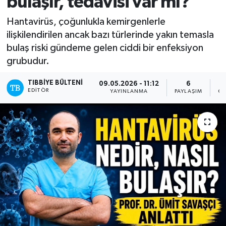
bulaşır, tedavisi var mı?
Hantavirüs, çoğunlukla kemirgenlerle
ilişkilendirilen ancak bazı türlerinde yakın temasla
bulaş riski gündeme gelen ciddi bir enfeksiyon
grubudur.
TIBBIYE BÜLTENI
09.05.2026 - 11:12
6
EDITÖR
YAYINLANMA
PAYLAŞIM
OK