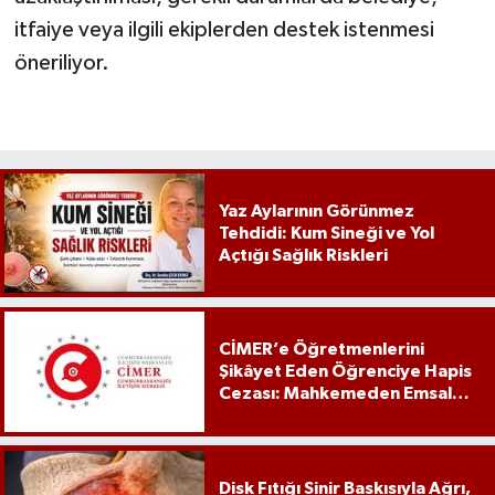
itfaiye veya ilgili ekiplerden destek istenmesi
öneriliyor.
Yaz Aylarının Görünmez
Tehdidi: Kum Sineği ve Yol
Açtığı Sağlık Riskleri
CİMER’e Öğretmenlerini
Şikâyet Eden Öğrenciye Hapis
Cezası: Mahkemeden Emsal
Karar
Disk Fıtığı Sinir Baskısıyla Ağrı,