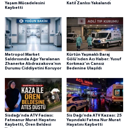
Yaşam Mücadelesini
Katil Zanlısı Yakalandı
Kaybetti
Metropol Market
Kürtün Yaşmaklı Baraj
Saldırısında Ağır Yaralanan
Gölü’nden Acı Haber: Yusuf
Zhanerke Abdrazakova’nın
Korkmaz’ın Cansız
Durumu Ciddiyetini Koruyor
Bedenine Ulaşıldı
Sisdağı’nda ATV Faciası:
Sis Dağı’nda ATV Kazası: 25
Fatmanur Murat Hayatını
Yaşındaki Fatma Nur Murat
Kaybetti, Ören Beldesi
Hayatını Kaybetti