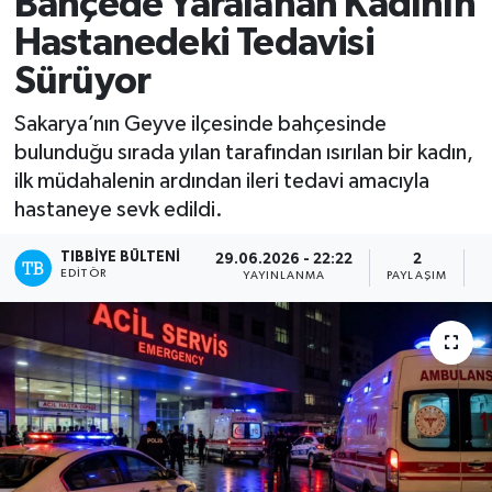
Bahçede Yaralanan Kadının
Hastanedeki Tedavisi
Yazarlar
Sürüyor
Sakarya’nın Geyve ilçesinde bahçesinde
bulunduğu sırada yılan tarafından ısırılan bir kadın,
ilk müdahalenin ardından ileri tedavi amacıyla
hastaneye sevk edildi.
TIBBIYE BÜLTENI
29.06.2026 - 22:22
2
EDITÖR
YAYINLANMA
PAYLAŞIM
O