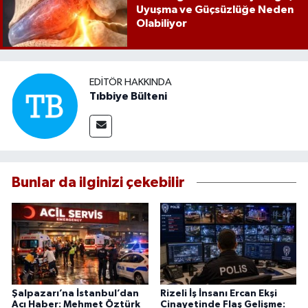
Uyuşma ve Güçsüzlüğe Neden
Olabiliyor
EDITÖR HAKKINDA
Tıbbiye Bülteni
Bunlar da ilginizi çekebilir
Şalpazarı’na İstanbul’dan
Rizeli İş İnsanı Ercan Ekşi
Acı Haber: Mehmet Öztürk
Cinayetinde Flaş Gelişme: