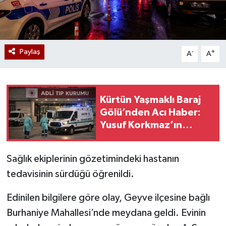
Paylaş
-
+
A
A
Kürtün Yaşmaklı Baraj
Gölü’nden Acı Haber:
Yusuf Korkmaz’ın
Cansız Bedenine
Ulaşıldı
Sağlık ekiplerinin gözetimindeki hastanın
tedavisinin sürdüğü öğrenildi.
Edinilen bilgilere göre olay, Geyve ilçesine bağlı
Burhaniye Mahallesi’nde meydana geldi. Evinin