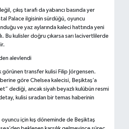
ğil, çıkış tarafı da yabancı basında yer
tal Palace ilgisinin sürdüğü, oyuncu
nduğu ve yaz aylarında kaleci hattında yeni
ı. Bu kulisler doğru çıkarsa sarı lacivertlilerde
ir.
den alevlendi
 görünen transfer kulisi Filip Jörgensen.
aberine göre Chelsea kalecisi, Beşiktaş’a
t” dediği, ancak siyah beyazlı kulübün resmi
 detay, kulisi sıradan bir temas haberinin
ı oyuncu için kış döneminde de Beşiktaş
lsea’den beklenen karşılık gelmeyince süreç