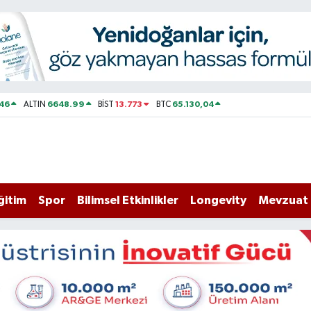
46
6648.99
13.773
65.130,04
ALTIN
BİST
BTC
ğitim
Spor
Bilimsel Etkinlikler
Longevity
Mevzuat