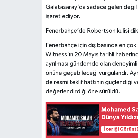
Galatasaray’da sadece gelen değil 
işaret ediyor.
Fenerbahçe’de Robertson kulisi dik
Fenerbahçe için dış basında en çok
Witness’ın 20 Mayıs tarihli haberind
ayrılması gündemde olan deneyimli 
önüne geçebileceği vurgulandı. Ayn
de resmi teklif hattının güçlendiği 
değerlendirdiği öne sürüldü.
Mohamed Sal
Dünya Yıldız
İçeriği Görünt