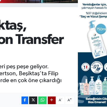
ktaş,
on Transfer
eri peş peşe geliyor.
tson, Beşiktaş’ta Filip
rde en çok öne çıkardığı
-
+
A
A