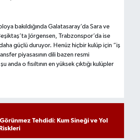
bloya bakıldığında Galatasaray’da Sara ve
eşiktaş’ta Jörgensen, Trabzonspor’da ise
daha güçlü duruyor. Henüz hiçbir kulüp için “iş
nsfer piyasasının dili bazen resmi
u anda o fısıltının en yüksek çıktığı kulüpler
n Görünmez Tehdidi: Kum Sineği ve Yol
Riskleri