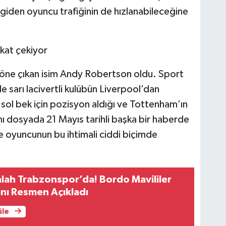
giden oyuncu trafiğinin de hızlanabileceğine
kat çekiyor
 öne çıkan isim Andy Robertson oldu. Sport
e sarı lacivertli kulübün Liverpool’dan
sol bek için pozisyon aldığı ve Tottenham’ın
ı dosyada 21 Mayıs tarihli başka bir haberde
ve oyuncunun bu ihtimali ciddi biçimde
ah Trabzonspor’da! Bordo Mavililer
ını Resmen Açıkladı
üle