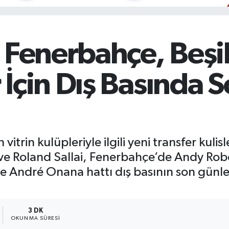
 Fenerbahçe, Beşi
İçin Dış Basında S
itrin kulüpleriyle ilgili yeni transfer kulisl
ve Roland Sallai, Fenerbahçe’de Andy Rober
e André Onana hattı dış basının son günle
3 DK
OKUNMA SÜRESI