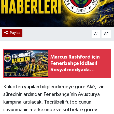
Paylaş
-
+
A
A
Marcus Rashford için
Fenerbahçe iddiası!
Sosyal medyada
gündem oldu
Kulüpten yapılan bilgilendirmeye göre Aké, izin
sürecinin ardından Fenerbahçe’nin Avusturya
kampına katılacak. Tecrübeli futbolcunun
savunmanın merkezinde ve sol bekte görev