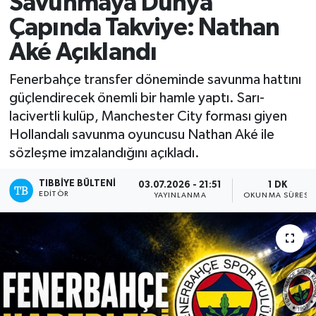
Savunmaya Dünya
Çapında Takviye: Nathan
Aké Açıklandı
Fenerbahçe transfer döneminde savunma hattını
güçlendirecek önemli bir hamle yaptı. Sarı-
lacivertli kulüp, Manchester City forması giyen
Hollandalı savunma oyuncusu Nathan Aké ile
sözleşme imzalandığını açıkladı.
TIBBIYE BÜLTENI
03.07.2026 - 21:51
1 DK
EDITÖR
YAYINLANMA
OKUNMA SÜRESI