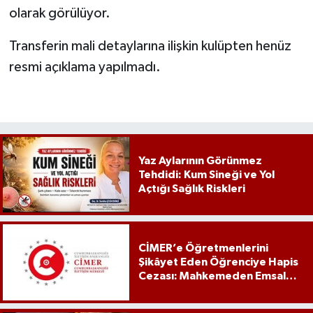
olarak görülüyor.
Transferin mali detaylarına ilişkin kulüpten henüz
resmi açıklama yapılmadı.
Yaz Aylarının Görünmez
Tehdidi: Kum Sineği ve Yol
Açtığı Sağlık Riskleri
CİMER’e Öğretmenlerini
Şikâyet Eden Öğrenciye Hapis
Cezası: Mahkemeden Emsal
Karar