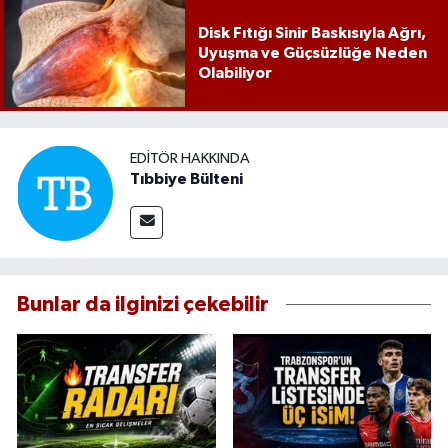
Disk Fıtığı Sinir Baskısıyla Ağrı,
Uyuşma ve Güçsüzlüğe Neden
Olabiliyor
EDITÖR HAKKINDA
Tıbbiye Bülteni
Bunlar da ilginizi çekebilir