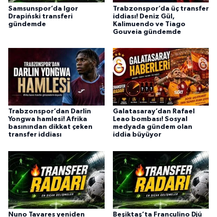
Samsunspor’da Igor
Trabzonspor’da üç transfer
Drapiński transferi
iddiası! Deniz Gül,
gündemde
Kalimuendo ve Tiago
Gouveia gündemde
Trabzonspor’dan Darlin
Galatasaray’dan Rafael
Yongwa hamlesi! Afrika
Leao bombası! Sosyal
basınından dikkat çeken
medyada gündem olan
transfer iddiası
iddia büyüyor
Nuno Tavares yeniden
Beşiktaş’ta Franculino Djú