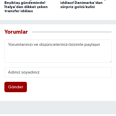
Beşiktaş gündeminde!
iddiası! Danimarka’dan
İtalya’dan dikkat çeken
sürpriz golcü kulisi
transfer iddiası
Yorumlar
Gönder