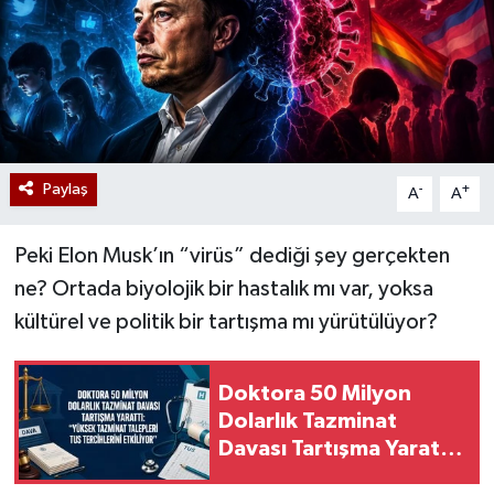
Paylaş
-
+
A
A
Peki Elon Musk’ın “virüs” dediği şey gerçekten
ne? Ortada biyolojik bir hastalık mı var, yoksa
kültürel ve politik bir tartışma mı yürütülüyor?
Doktora 50 Milyon
Dolarlık Tazminat
Davası Tartışma Yarattı:
“Yüksek Tazminat