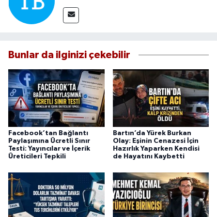
Bunlar da ilginizi çekebilir
Facebook’tan Bağlantı
Bartın’da Yürek Burkan
Paylaşımına Ücretli Sınır
Olay: Eşinin Cenazesi İçin
Testi: Yayıncılar ve İçerik
Hazırlık Yaparken Kendisi
Üreticileri Tepkili
de Hayatını Kaybetti