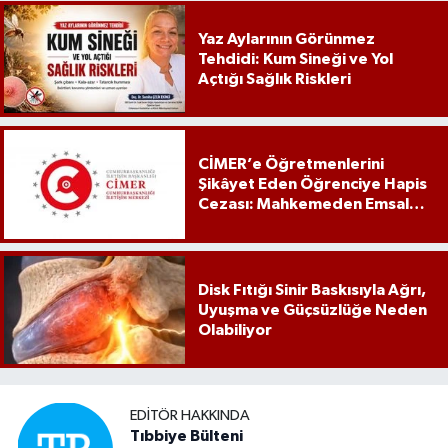
Yaz Aylarının Görünmez
Tehdidi: Kum Sineği ve Yol
Açtığı Sağlık Riskleri
CİMER’e Öğretmenlerini
Şikâyet Eden Öğrenciye Hapis
Cezası: Mahkemeden Emsal
Karar
Disk Fıtığı Sinir Baskısıyla Ağrı,
Uyuşma ve Güçsüzlüğe Neden
Olabiliyor
EDITÖR HAKKINDA
Tıbbiye Bülteni