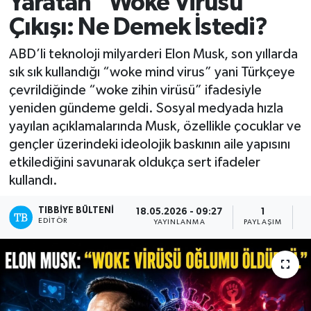
Yaratan “Woke Virüsü”
Çıkışı: Ne Demek İstedi?
Mevzuat
ABD’li teknoloji milyarderi Elon Musk, son yıllarda
sık sık kullandığı “woke mind virus” yani Türkçeye
çevrildiğinde “woke zihin virüsü” ifadesiyle
yeniden gündeme geldi. Sosyal medyada hızla
yayılan açıklamalarında Musk, özellikle çocuklar ve
gençler üzerindeki ideolojik baskının aile yapısını
etkilediğini savunarak oldukça sert ifadeler
kullandı.
TIBBIYE BÜLTENI
18.05.2026 - 09:27
1
EDITÖR
YAYINLANMA
PAYLAŞIM
O