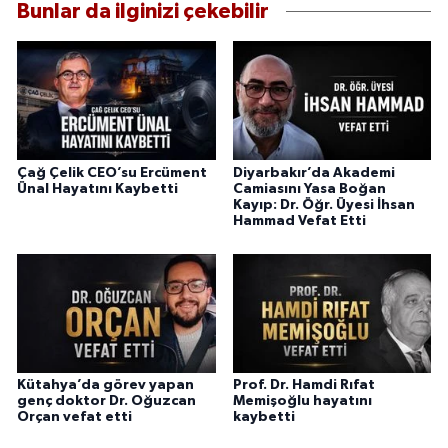
Bunlar da ilginizi çekebilir
Çağ Çelik CEO’su Ercüment
Diyarbakır’da Akademi
Ünal Hayatını Kaybetti
Camiasını Yasa Boğan
Kayıp: Dr. Öğr. Üyesi İhsan
Hammad Vefat Etti
Kütahya’da görev yapan
Prof. Dr. Hamdi Rıfat
genç doktor Dr. Oğuzcan
Memişoğlu hayatını
Orçan vefat etti
kaybetti