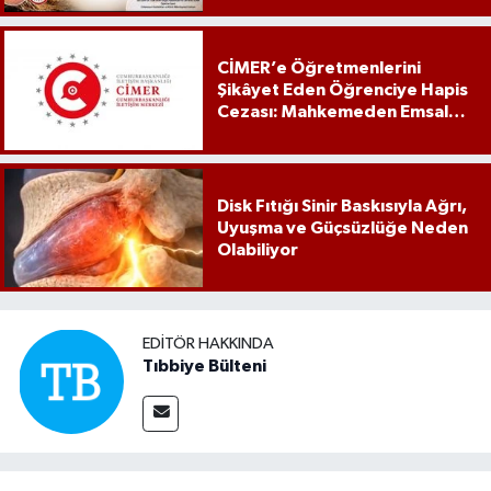
CİMER’e Öğretmenlerini
Şikâyet Eden Öğrenciye Hapis
Cezası: Mahkemeden Emsal
Karar
Disk Fıtığı Sinir Baskısıyla Ağrı,
Uyuşma ve Güçsüzlüğe Neden
Olabiliyor
EDITÖR HAKKINDA
Tıbbiye Bülteni