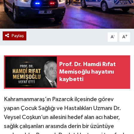
Paylaş
-
+
A
A
Prof. Dr. Hamdi Rıfat
Memişoğlu hayatını
kaybetti
Kahramanmaraş’ın Pazarcık ilçesinde görev
yapan Çocuk Sağlığı ve Hastalıkları Uzmanı Dr.
Veysel Coşkun’un ailesini hedef alan acı haber,
sağlık çalışanları arasında derin bir üzüntüye