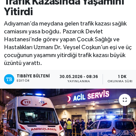
Trafik Kazasında Yaşamını
Yitirdi
Mevzuat
Adıyaman’da meydana gelen trafik kazası sağlık
camiasını yasa boğdu. Pazarcık Devlet
Hastanesi’nde görev yapan Çocuk Sağlığı ve
Hastalıkları Uzmanı Dr. Veysel Coşkun’un eşi ve üç
çocuğunun yaşamını yitirdiği trafik kazası büyük
üzüntü yarattı.
TIBBIYE BÜLTENI
30.05.2026 - 08:36
1 DK
EDITÖR
YAYINLANMA
OKUNMA SÜRES