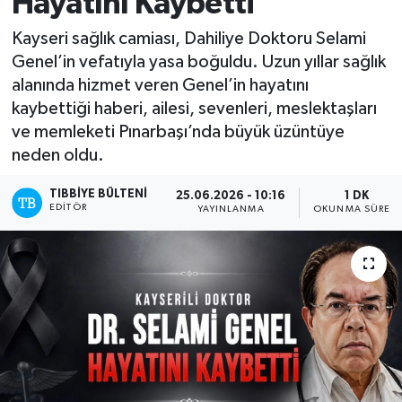
Hayatını Kaybetti
Mevzuat
Kayseri sağlık camiası, Dahiliye Doktoru Selami
Genel’in vefatıyla yasa boğuldu. Uzun yıllar sağlık
alanında hizmet veren Genel’in hayatını
kaybettiği haberi, ailesi, sevenleri, meslektaşları
ve memleketi Pınarbaşı’nda büyük üzüntüye
neden oldu.
TIBBIYE BÜLTENI
25.06.2026 - 10:16
1 DK
EDITÖR
YAYINLANMA
OKUNMA SÜRESI