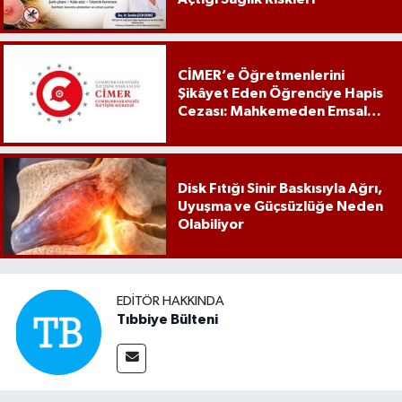
CİMER’e Öğretmenlerini
Şikâyet Eden Öğrenciye Hapis
Cezası: Mahkemeden Emsal
Karar
Disk Fıtığı Sinir Baskısıyla Ağrı,
Uyuşma ve Güçsüzlüğe Neden
Olabiliyor
EDITÖR HAKKINDA
Tıbbiye Bülteni