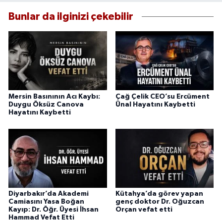
Bunlar da ilginizi çekebilir
Mersin Basınının Acı Kaybı:
Çağ Çelik CEO’su Ercüment
Duygu Öksüz Canova
Ünal Hayatını Kaybetti
Hayatını Kaybetti
Diyarbakır’da Akademi
Kütahya’da görev yapan
Camiasını Yasa Boğan
genç doktor Dr. Oğuzcan
Kayıp: Dr. Öğr. Üyesi İhsan
Orçan vefat etti
Hammad Vefat Etti