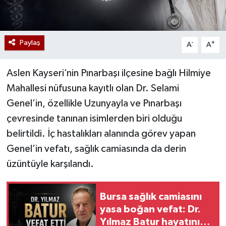
Paylaş
-
+
A
A
Aslen Kayseri’nin Pınarbaşı ilçesine bağlı Hilmiye
Mahallesi nüfusuna kayıtlı olan Dr. Selami
Genel’in, özellikle Uzunyayla ve Pınarbaşı
çevresinde tanınan isimlerden biri olduğu
belirtildi. İç hastalıkları alanında görev yapan
Genel’in vefatı, sağlık camiasında da derin
üzüntüyle karşılandı.
Bursa sağlık camiasını
yasa boğan vefat: Dr.
Yılmaz Batur hayatını