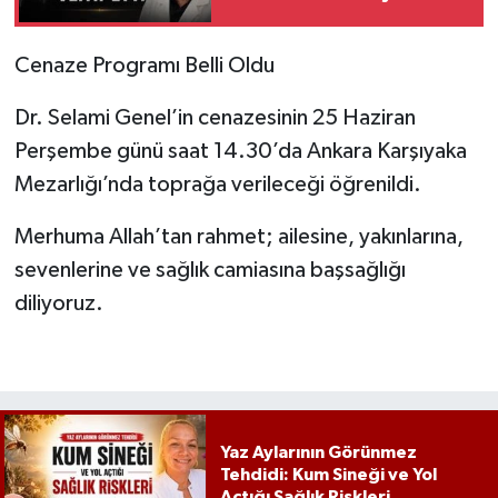
kaybetti
Cenaze Programı Belli Oldu
Dr. Selami Genel’in cenazesinin 25 Haziran
Perşembe günü saat 14.30’da Ankara Karşıyaka
Mezarlığı’nda toprağa verileceği öğrenildi.
Merhuma Allah’tan rahmet; ailesine, yakınlarına,
sevenlerine ve sağlık camiasına başsağlığı
diliyoruz.
Yaz Aylarının Görünmez
Tehdidi: Kum Sineği ve Yol
Açtığı Sağlık Riskleri