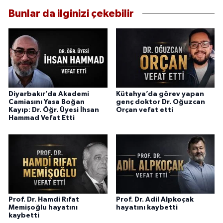
Bunlar da ilginizi çekebilir
Diyarbakır’da Akademi
Kütahya’da görev yapan
Camiasını Yasa Boğan
genç doktor Dr. Oğuzcan
Kayıp: Dr. Öğr. Üyesi İhsan
Orçan vefat etti
Hammad Vefat Etti
Prof. Dr. Hamdi Rıfat
Prof. Dr. Adil Alpkoçak
Memişoğlu hayatını
hayatını kaybetti
kaybetti