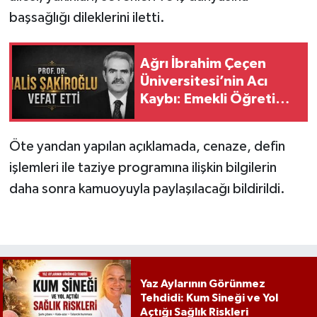
başsağlığı dileklerini iletti.
Ağrı İbrahim Çeçen
Üniversitesi’nin Acı
Kaybı: Emekli Öğretim
Üyesi Prof. Dr. Halis
Şakiroğlu Vefat Etti
Öte yandan yapılan açıklamada, cenaze, defin
işlemleri ile taziye programına ilişkin bilgilerin
daha sonra kamuoyuyla paylaşılacağı bildirildi.
Yaz Aylarının Görünmez
Tehdidi: Kum Sineği ve Yol
Açtığı Sağlık Riskleri