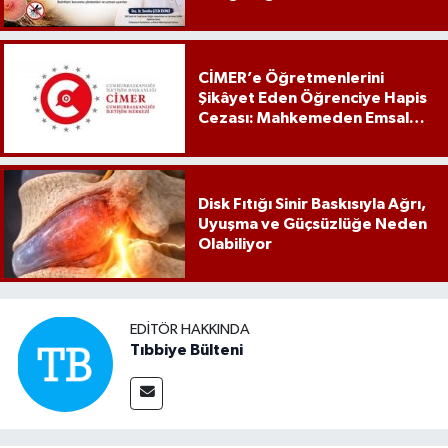
CİMER’e Öğretmenlerini
Şikâyet Eden Öğrenciye Hapis
Cezası: Mahkemeden Emsal
Karar
Disk Fıtığı Sinir Baskısıyla Ağrı,
Uyuşma ve Güçsüzlüğe Neden
Olabiliyor
EDITÖR HAKKINDA
Tıbbiye Bülteni