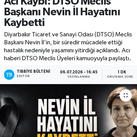
Acı Kaybı: DTSO Meclis
Başkanı Nevin İl Hayatını
Mevzuat
Kaybetti
Diyarbakır Ticaret ve Sanayi Odası (DTSO) Meclis
Başkanı Nevin İl’in, bir süredir mücadele ettiği
hastalık nedeniyle yaşamını yitirdiği açıklandı. Acı
haberi DTSO Meclis Üyeleri kamuoyuyla paylaştı.
TIBBIYE BÜLTENI
06.07.2026 - 16:45
1 DK
EDITÖR
YAYINLANMA
OKUNMA SÜRESI