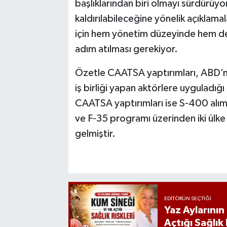
başlıklarından biri olmayı sürdürüy
kaldırılabileceğine yönelik açıklam
için hem yönetim düzeyinde hem de 
adım atılması gerekiyor.
Özetle CAATSA yaptırımları, ABD’ni
iş birliği yapan aktörlere uyguladığ
CAATSA yaptırımları ise S-400 alım
ve F-35 programı üzerinden iki ülke i
gelmiştir.
EDITÖRÜN SEÇTIĞI
Yaz Aylarını
Açtığı Sağlık 