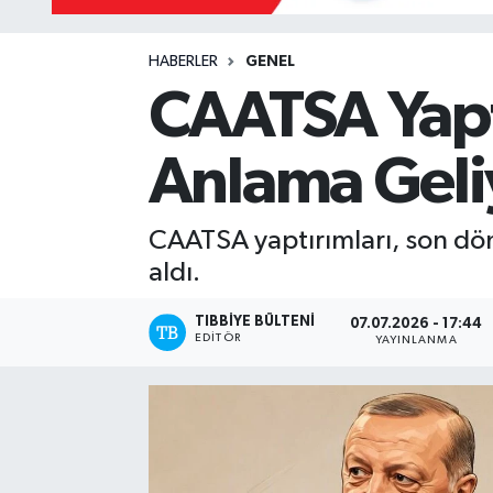
Yazarlar
HABERLER
GENEL
CAATSA Yaptı
Anlama Geli
CAATSA yaptırımları, son dön
aldı.
TIBBIYE BÜLTENI
07.07.2026 - 17:44
EDITÖR
YAYINLANMA