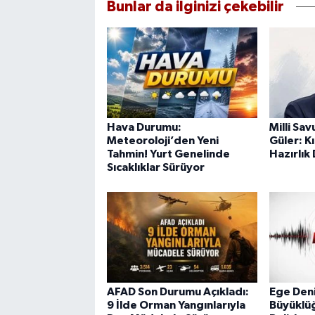
Bunlar da ilginizi çekebilir
Hava Durumu:
Milli Sa
Meteoroloji’den Yeni
Güler: K
Tahmin! Yurt Genelinde
Hazırlık
Sıcaklıklar Sürüyor
AFAD Son Durumu Açıkladı:
Ege Deni
9 İlde Orman Yangınlarıyla
Büyüklü