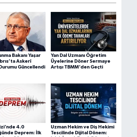
vunma Bakanı Yaşar
Yan Dal Uzmanı Öğretim
ıbrıs’ta Askerî
Üyelerine Döner Sermaye
 Durumu Güncellendi
Artışı TBMM’den Geçti
zi’nde 4.0
Uzman Hekim ve Diş Hekimi
ğünde Deprem: İlk
Tescilinde Dijital Dönem: