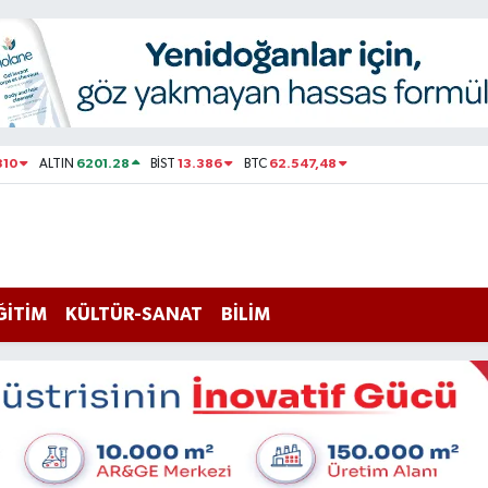
310
6201.28
13.386
62.547,48
ALTIN
BİST
BTC
ĞİTİM
KÜLTÜR-SANAT
BİLİM