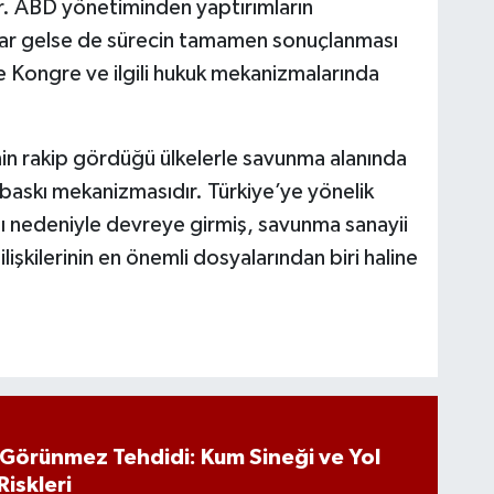
or. ABD yönetiminden yaptırımların
alar gelse de sürecin tamamen sonuçlanması
Kongre ve ilgili hukuk mekanizmalarında
n rakip gördüğü ülkelerle savunma alanında
ı baskı mekanizmasıdır. Türkiye’ye yönelik
ı nedeniyle devreye girmiş, savunma sanayii
lişkilerinin en önemli dosyalarından biri haline
n Görünmez Tehdidi: Kum Sineği ve Yol
Riskleri