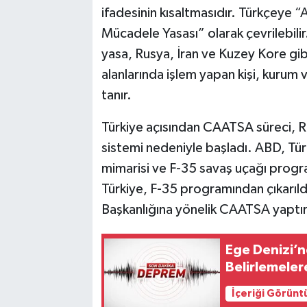
ifadesinin kısaltmasıdır. Türkçeye “
Mücadele Yasası” olarak çevrilebil
yasa, Rusya, İran ve Kuzey Kore gibi
alanlarında işlem yapan kişi, kurum
tanır.
Türkiye açısından CAATSA süreci, 
sistemi nedeniyle başladı. ABD, Tü
mimarisi ve F-35 savaş uçağı progra
Türkiye, F-35 programından çıkarıl
Başkanlığına yönelik CAATSA yaptırı
Ege Denizi’
Belirlemeler
İçeriği Görünt