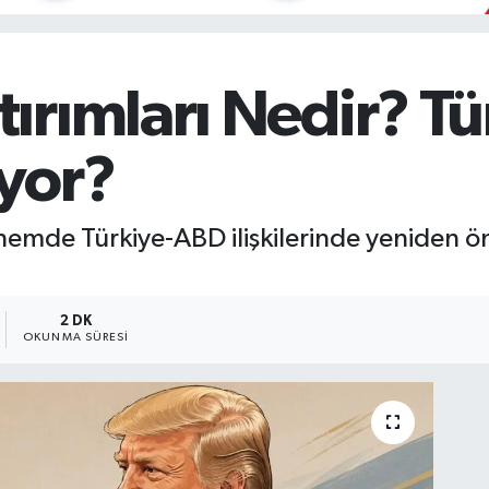
rımları Nedir? Tür
yor?
emde Türkiye-ABD ilişkilerinde yeniden öne
2 DK
OKUNMA SÜRESI