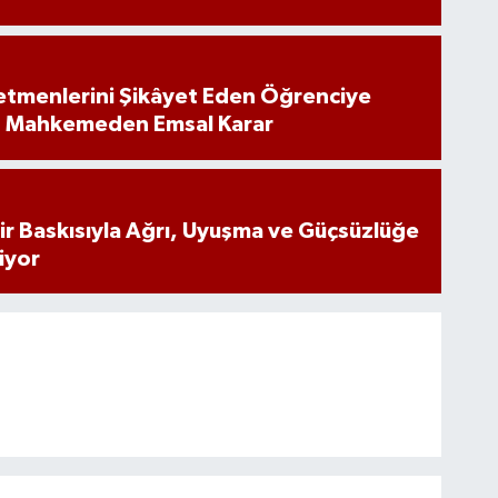
tmenlerini Şikâyet Eden Öğrenciye
: Mahkemeden Emsal Karar
inir Baskısıyla Ağrı, Uyuşma ve Güçsüzlüğe
iyor