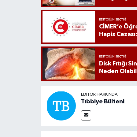
EDITÖRÜN SEÇTIĞI
CİMER’e Öğre
Hapis Cezası
EDITÖRÜN SEÇTIĞI
Disk Fıtığı S
Neden Olabil
EDITÖR HAKKINDA
Tıbbiye Bülteni