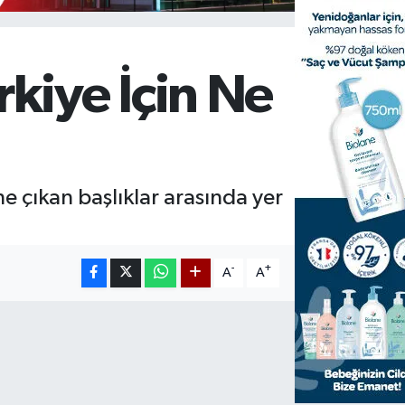
kiye İçin Ne
 çıkan başlıklar arasında yer
-
+
A
A