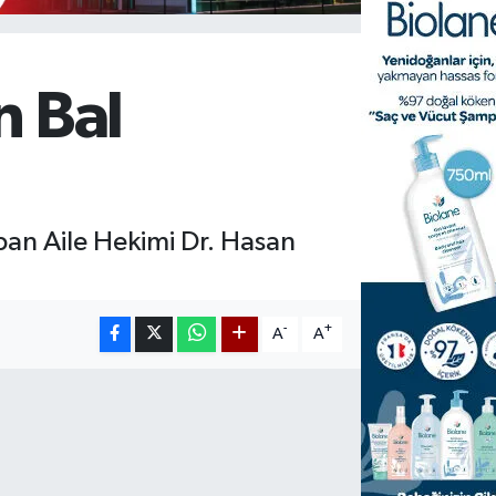
n Bal
apan Aile Hekimi Dr. Hasan
-
+
A
A