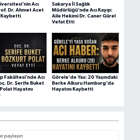
iversitesi’nin Acı
Sakarya İl Sağlık
rof. Dr. Ahmet Acet
Müdürlüğü’nde Acı Kayıp:
 Kaybetti
Aile Hekimi Dr. Caner Gürel
Vefat Etti
 Fakültesi’nde Acı
Görele’de Yas: 20 Yaşındaki
oç. Dr. Şerife Buket
Berke Alkuru Hamburg’da
Polat Hayatını
Hayatını Kaybetti
i