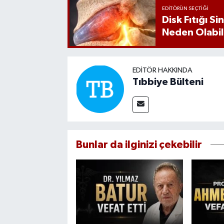
EDITÖRÜN SEÇTIĞI
Disk Fıtığı S
Neden Olabil
EDITÖR HAKKINDA
Tıbbiye Bülteni
Bunlar da ilginizi çekebilir