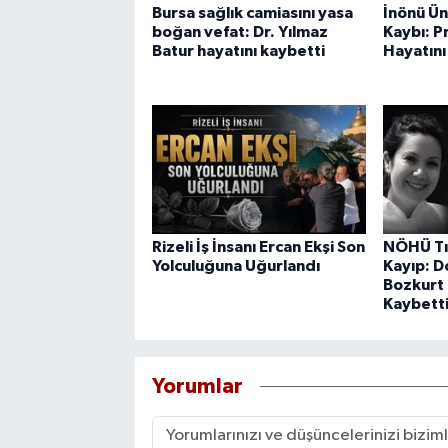
Bursa sağlık camiasını yasa
İnönü Ün
boğan vefat: Dr. Yılmaz
Kaybı: P
Batur hayatını kaybetti
Hayatını
Rizeli İş İnsanı Ercan Ekşi Son
NÖHÜ Tıp
Yolculuğuna Uğurlandı
Kayıp: D
Bozkurt 
Kaybett
Yorumlar