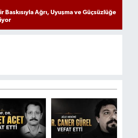
inir Baskısıyla Ağrı, Uyuşma ve Güçsüzlüğe
iyor