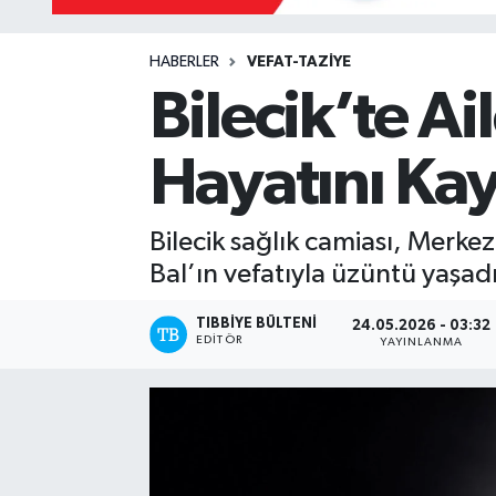
Yazarlar
HABERLER
VEFAT-TAZİYE
Bilecik’te A
Hayatını Kay
Bilecik sağlık camiası, Merke
Bal’ın vefatıyla üzüntü yaşadı
TIBBIYE BÜLTENI
24.05.2026 - 03:32
EDITÖR
YAYINLANMA