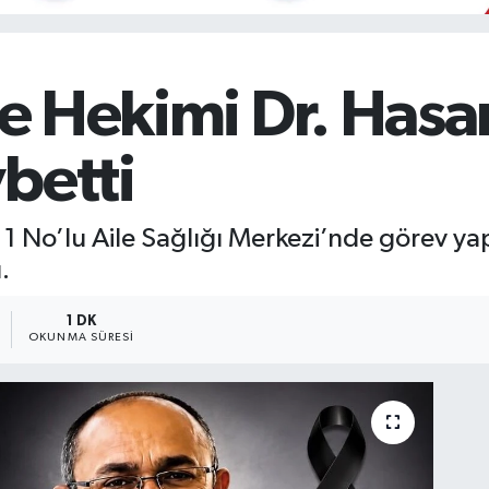
ile Hekimi Dr. Hasa
betti
z 1 No’lu Aile Sağlığı Merkezi’nde görev y
.
1 DK
OKUNMA SÜRESI