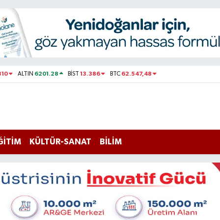
310
6201.28
13.386
62.547,48
ALTIN
BİST
BTC
ĞİTİM
KÜLTÜR-SANAT
BİLİM