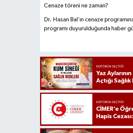
Cenaze töreni ne zaman?
Dr. Hasan Bal’ın cenaze programına
programı duyurulduğunda haber gü
EDITÖRÜN SEÇTIĞI
Yaz Aylarını
Açtığı Sağlık 
EDITÖRÜN SEÇTIĞI
CİMER’e Öğre
Hapis Cezası