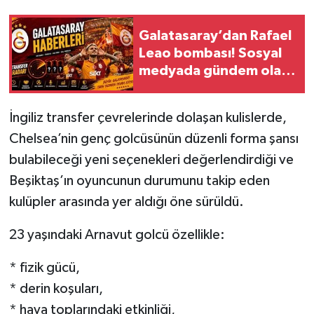
Galatasaray’dan Rafael
Leao bombası! Sosyal
medyada gündem olan
iddia büyüyor
İngiliz transfer çevrelerinde dolaşan kulislerde,
Chelsea’nin genç golcüsünün düzenli forma şansı
bulabileceği yeni seçenekleri değerlendirdiği ve
Beşiktaş’ın oyuncunun durumunu takip eden
kulüpler arasında yer aldığı öne sürüldü.
23 yaşındaki Arnavut golcü özellikle:
* fizik gücü,
* derin koşuları,
* hava toplarındaki etkinliği,