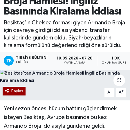
Broja Hamlesi! İngiliz
Basınında Kiralama İddiası
Beşiktaş’ın Chelsea forması giyen Armando Broja
için devreye girdiği iddiası yabancı transfer
kulislerinde gündem oldu. Siyah-beyazlıların
kiralama formülünü değerlendirdiği öne sürüldü.
TIBBIYE BÜLTENI
19.05.2026 - 07:28
1 DK
EDITÖR
YAYINLANMA
OKUNMA SÜRESI
Paylaş
-
+
A
A
Yeni sezon öncesi hücum hattını güçlendirmek
isteyen Beşiktaş, Avrupa basınında bu kez
Armando Broja iddiasıyla gündeme geldi.