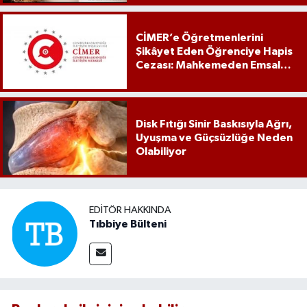
CİMER’e Öğretmenlerini
Şikâyet Eden Öğrenciye Hapis
Cezası: Mahkemeden Emsal
Karar
Disk Fıtığı Sinir Baskısıyla Ağrı,
Uyuşma ve Güçsüzlüğe Neden
Olabiliyor
EDITÖR HAKKINDA
Tıbbiye Bülteni