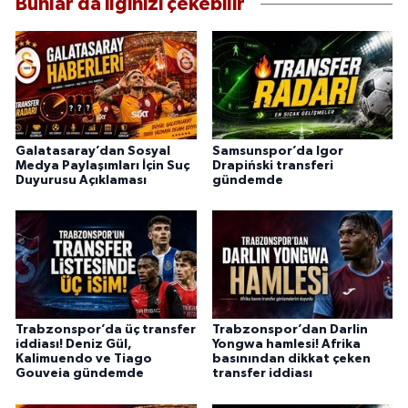
Bunlar da ilginizi çekebilir
Galatasaray’dan Sosyal
Samsunspor’da Igor
Medya Paylaşımları İçin Suç
Drapiński transferi
Duyurusu Açıklaması
gündemde
Trabzonspor’da üç transfer
Trabzonspor’dan Darlin
iddiası! Deniz Gül,
Yongwa hamlesi! Afrika
Kalimuendo ve Tiago
basınından dikkat çeken
Gouveia gündemde
transfer iddiası