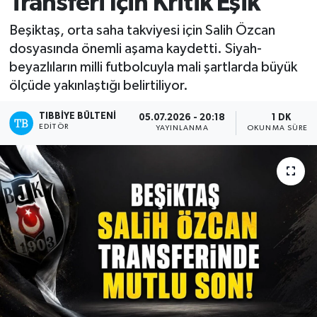
Transferi İçin Kritik Eşik
Beşiktaş, orta saha takviyesi için Salih Özcan
dosyasında önemli aşama kaydetti. Siyah-
beyazlıların milli futbolcuyla mali şartlarda büyük
ölçüde yakınlaştığı belirtiliyor.
TIBBIYE BÜLTENI
05.07.2026 - 20:18
1 DK
EDITÖR
YAYINLANMA
OKUNMA SÜRESI