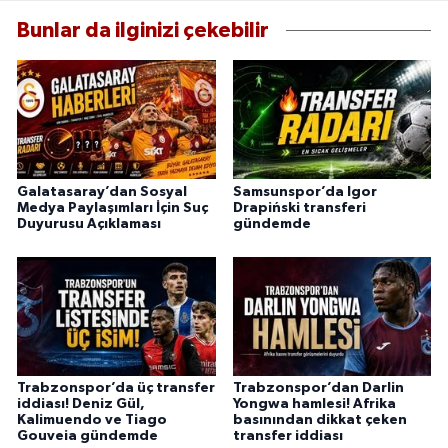
Bunlar da ilginizi çekebilir
Galatasaray’dan Sosyal
Samsunspor’da Igor
Medya Paylaşımları İçin Suç
Drapiński transferi
Duyurusu Açıklaması
gündemde
Trabzonspor’da üç transfer
Trabzonspor’dan Darlin
iddiası! Deniz Gül,
Yongwa hamlesi! Afrika
Kalimuendo ve Tiago
basınından dikkat çeken
Gouveia gündemde
transfer iddiası