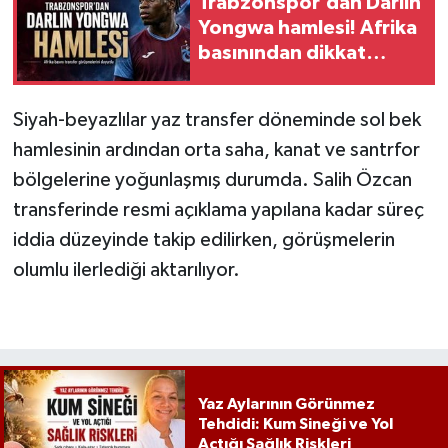
Trabzonspor’dan Darlin
Yongwa hamlesi! Afrika
basınından dikkat
çeken transfer iddiası
Siyah-beyazlılar yaz transfer döneminde sol bek
hamlesinin ardından orta saha, kanat ve santrfor
bölgelerine yoğunlaşmış durumda. Salih Özcan
transferinde resmi açıklama yapılana kadar süreç
iddia düzeyinde takip edilirken, görüşmelerin
olumlu ilerlediği aktarılıyor.
Yaz Aylarının Görünmez
Tehdidi: Kum Sineği ve Yol
Açtığı Sağlık Riskleri