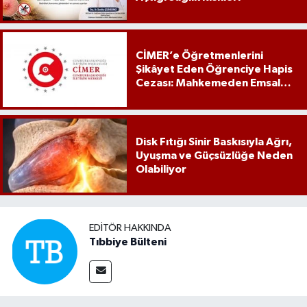
CİMER’e Öğretmenlerini
Şikâyet Eden Öğrenciye Hapis
Cezası: Mahkemeden Emsal
Karar
Disk Fıtığı Sinir Baskısıyla Ağrı,
Uyuşma ve Güçsüzlüğe Neden
Olabiliyor
EDITÖR HAKKINDA
Tıbbiye Bülteni