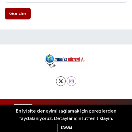
Gönder
RSS
Copyright © 2025. Her hakkı saklıdır.
En iyi site deneyimi sağlamak için çerezlerden
faydalanıyoruz. Detaylar için lütfen tıklayın.
Haber Yazılımı:
TE Bilişim
TAMAM