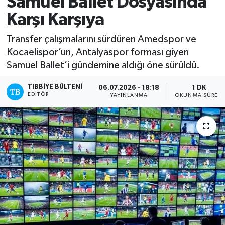
Samuel Ballet Dosyasında
Karşı Karşıya
Mevzuat
Transfer çalışmalarını sürdüren Amedspor ve
Kocaelispor’un, Antalyaspor forması giyen
Samuel Ballet’i gündemine aldığı öne sürüldü.
TIBBIYE BÜLTENI
06.07.2026 - 18:18
1 DK
EDITÖR
YAYINLANMA
OKUNMA SÜRESI