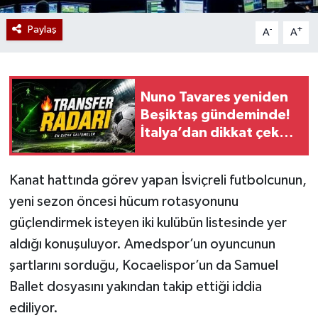
Paylaş
-
+
A
A
Nuno Tavares yeniden
Beşiktaş gündeminde!
İtalya’dan dikkat çeken
transfer iddiası
Kanat hattında görev yapan İsviçreli futbolcunun,
yeni sezon öncesi hücum rotasyonunu
güçlendirmek isteyen iki kulübün listesinde yer
aldığı konuşuluyor. Amedspor’un oyuncunun
şartlarını sorduğu, Kocaelispor’un da Samuel
Ballet dosyasını yakından takip ettiği iddia
ediliyor.