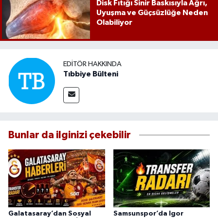
Disk Fıtığı Sinir Baskısıyla Ağrı,
Uyuşma ve Güçsüzlüğe Neden
Olabiliyor
EDITÖR HAKKINDA
Tıbbiye Bülteni
Bunlar da ilginizi çekebilir
Galatasaray’dan Sosyal
Samsunspor’da Igor