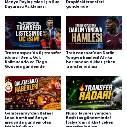
Medya Paylaşımları İçin Suç
Drapiński transferi
Duyurusu Açıklaması
gündemde
Trabzonspor’da üç transfer
Trabzonspor’dan Darlin
iddiası! Deniz Gül,
Yongwa hamlesi! Afrika
Kalimuendo ve Tiago
basınından dikkat çeken
Gouveia gündemde
transfer iddiası
Galatasaray’dan Rafael
Nuno Tavares yeniden
Leao bombası! Sosyal
Beşiktaş gündeminde!
medyada gündem olan
İtalya’dan dikkat çeken