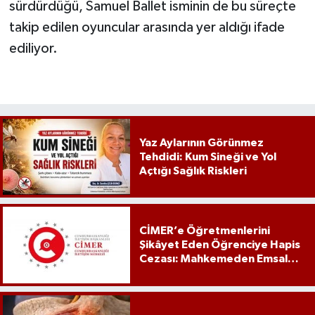
sürdürdüğü, Samuel Ballet isminin de bu süreçte
takip edilen oyuncular arasında yer aldığı ifade
ediliyor.
Yaz Aylarının Görünmez
Tehdidi: Kum Sineği ve Yol
Açtığı Sağlık Riskleri
CİMER’e Öğretmenlerini
Şikâyet Eden Öğrenciye Hapis
Cezası: Mahkemeden Emsal
Karar