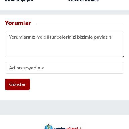
iddia büyüyor
transfer iddiası
Yorumlar
Gönder