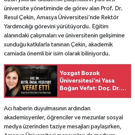
üniversite yönetiminde de görev alan Prof. Dr.
Resul Çekin, Amasya Üniversitesi’nde Rektör
Yardımcılığı görevini yürütüyordu. Eğitim
alanındaki çalışmaları ve üniversitenin gelişimine
sunduğu katkılarla tanınan Çekin, akademik
camiada önemli bir isim olarak biliniyordu.
Yozgat Bozok
Üniversitesi’ni Yasa
Boğan Vefat: Doç. Dr.
Betül Ünsal Yeşilyurt
Hayatını Kaybetti
Acı haberin duyulmasının ardından
akademisyenler, öğrenciler ve mezunlar sosyal
medya üzerinden taziye mesajları paylaşırken,