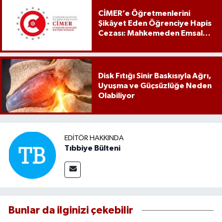
CİMER’e Öğretmenlerini
Şikâyet Eden Öğrenciye Hapis
Cezası: Mahkemeden Emsal
Karar
Disk Fıtığı Sinir Baskısıyla Ağrı,
Uyuşma ve Güçsüzlüğe Neden
Olabiliyor
EDITÖR HAKKINDA
Tıbbiye Bülteni
Bunlar da ilginizi çekebilir