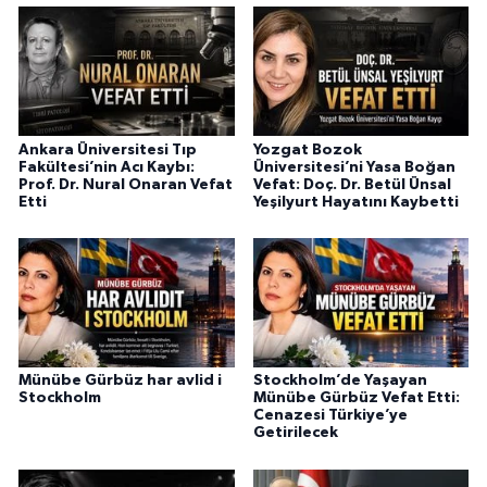
Ankara Üniversitesi Tıp
Yozgat Bozok
Fakültesi’nin Acı Kaybı:
Üniversitesi’ni Yasa Boğan
Prof. Dr. Nural Onaran Vefat
Vefat: Doç. Dr. Betül Ünsal
Etti
Yeşilyurt Hayatını Kaybetti
Münübe Gürbüz har avlid i
Stockholm’de Yaşayan
Stockholm
Münübe Gürbüz Vefat Etti:
Cenazesi Türkiye’ye
Getirilecek