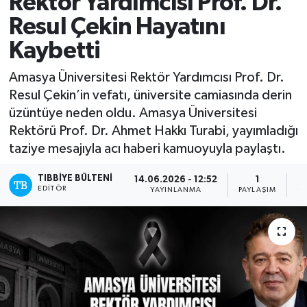
Rektör Yardımcısı Prof. Dr.
Resul Çekin Hayatını
Mevzuat
Kaybetti
Amasya Üniversitesi Rektör Yardımcısı Prof. Dr.
Resul Çekin’in vefatı, üniversite camiasında derin
üzüntüye neden oldu. Amasya Üniversitesi
Rektörü Prof. Dr. Ahmet Hakkı Turabi, yayımladığı
taziye mesajıyla acı haberi kamuoyuyla paylaştı.
TIBBIYE BÜLTENI
14.06.2026 - 12:52
1
EDITÖR
YAYINLANMA
PAYLAŞIM
O