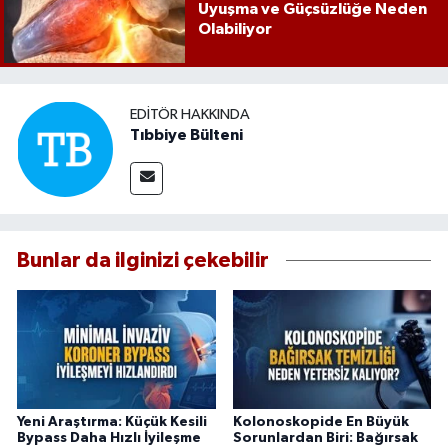
Uyuşma ve Güçsüzlüğe Neden
Olabiliyor
EDITÖR HAKKINDA
Tıbbiye Bülteni
Bunlar da ilginizi çekebilir
Yeni Araştırma: Küçük Kesili
Kolonoskopide En Büyük
Bypass Daha Hızlı İyileşme
Sorunlardan Biri: Bağırsak