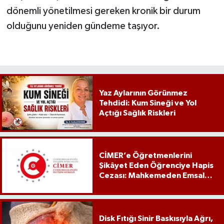
dönemli yönetilmesi gereken kronik bir durum
olduğunu yeniden gündeme taşıyor.
Yaz Aylarının Görünmez
Tehdidi: Kum Sineği ve Yol
Açtığı Sağlık Riskleri
CİMER’e Öğretmenlerini
Şikâyet Eden Öğrenciye Hapis
Cezası: Mahkemeden Emsal
Karar
Disk Fıtığı Sinir Baskısıyla Ağrı,