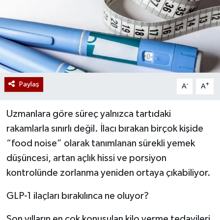
Paylaş
-
+
A
A
Uzmanlara göre süreç yalnızca tartıdaki
rakamlarla sınırlı değil. İlacı bırakan birçok kişide
“food noise” olarak tanımlanan sürekli yemek
düşüncesi, artan açlık hissi ve porsiyon
kontrolünde zorlanma yeniden ortaya çıkabiliyor.
GLP-1 ilaçları bırakılınca ne oluyor?
Son yılların en çok konuşulan kilo verme tedavileri