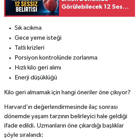
Görülebilecek 12 Sessiz
Belirtisi
Sık acıkma
Gece yeme isteği
Tatlı krizleri
Porsiyon kontrolünde zorlanma
Hızlı kilo geri alımı
Enerji düşüklüğü
Kilo geri almamak için hangi öneriler öne çıkıyor?
Harvard’ın değerlendirmesinde ilaç sonrası
dönemde yaşam tarzının belirleyici hale geldiği
ifade edildi. Uzmanların öne çıkardığı başlıklar
şöyle sıralandı: