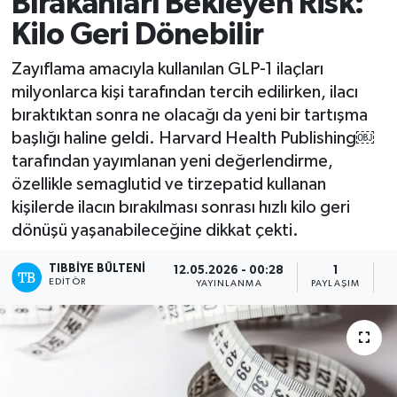
Bırakanları Bekleyen Risk:
Kilo Geri Dönebilir
Zayıflama amacıyla kullanılan GLP-1 ilaçları
milyonlarca kişi tarafından tercih edilirken, ilacı
bıraktıktan sonra ne olacağı da yeni bir tartışma
başlığı haline geldi. Harvard Health Publishing￼
tarafından yayımlanan yeni değerlendirme,
özellikle semaglutid ve tirzepatid kullanan
kişilerde ilacın bırakılması sonrası hızlı kilo geri
dönüşü yaşanabileceğine dikkat çekti.
TIBBIYE BÜLTENI
12.05.2026 - 00:28
1
EDITÖR
YAYINLANMA
PAYLAŞIM
O