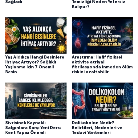
Sağladı
Temizliği Neden Yetersiz
Kalıyor?
Yaş Aldıkça Hangi Besinlere
Araştırma: Hafif fiziksel
İhtiyaç Artıyor? Sağlıklı
aktivite atriyal
Yaşlanma İçin 7 Önemli
fibrilasyonda inmeden ölüm
Besin
riskini azaltabilir
Sivrisinek Kaynaklı
Dolikokolon Nedir?
Salgınlara Karşı Yeni Ders:
Belirtileri, Nedenleri ve
Kent Yapısı Önemli
Tedavi Yöntemleri