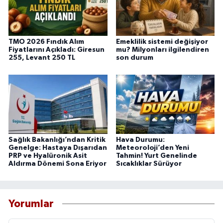
TMO 2026 Fındık Alım
Emeklilik sistemi değişiyor
Fiyatlarını Açıkladı: Giresun
mu? Milyonları ilgilendiren
255, Levant 250 TL
son durum
Sağlık Bakanlığı’ndan Kritik
Hava Durumu:
Genelge: Hastaya Dışarıdan
Meteoroloji’den Yeni
PRP ve Hyalüronik Asit
Tahmin! Yurt Genelinde
Aldırma Dönemi Sona Eriyor
Sıcaklıklar Sürüyor
Yorumlar