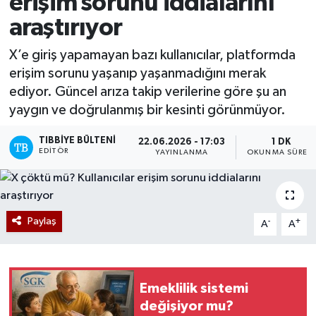
erişim sorunu iddialarını
araştırıyor
Mevzuat
X’e giriş yapamayan bazı kullanıcılar, platformda
erişim sorunu yaşanıp yaşanmadığını merak
ediyor. Güncel arıza takip verilerine göre şu an
yaygın ve doğrulanmış bir kesinti görünmüyor.
TIBBIYE BÜLTENI
22.06.2026 - 17:03
1 DK
EDITÖR
YAYINLANMA
OKUNMA SÜRESI
Paylaş
-
+
A
A
Emeklilik sistemi
değişiyor mu?