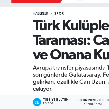
Mevzuat
HABERLER
SPOR
Türk Kulüpler
Taraması: C
ve Onana Kul
Avrupa transfer piyasasında T
son günlerde Galatasaray, Fe
gelirken, özellikle Can Uzun
çekiyor.
TIBBIYE BÜLTENI
08.06.2026 - 00:39
EDITÖR
YAYINLANMA