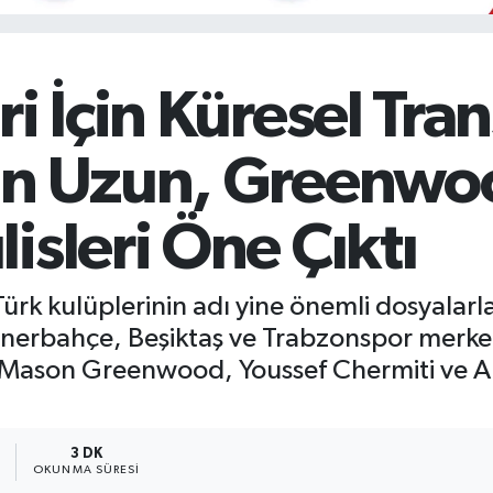
i İçin Küresel Tran
an Uzun, Greenwo
isleri Öne Çıktı
ürk kulüplerinin adı yine önemli dosyalarla
nerbahçe, Beşiktaş ve Trabzonspor merkez
, Mason Greenwood, Youssef Chermiti ve A
3 DK
OKUNMA SÜRESI