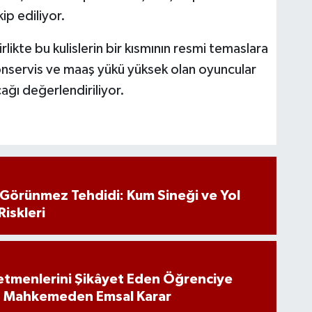
p ediliyor.
likte bu kulislerin bir kısmının resmi temaslara
onservis ve maaş yükü yüksek olan oyuncular
acağı değerlendiriliyor.
n Görünmez Tehdidi: Kum Sineği ve Yol
Riskleri
tmenlerini Şikâyet Eden Öğrenciye
: Mahkemeden Emsal Karar