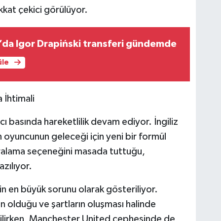
kkat çekici görülüyor.
da Igor Drapiński transferi gündemde
üle
 İhtimali
basında hareketlilik devam ediyor. İngiliz
 oyuncunun geleceği için yeni bir formül
iralama seçeneğini masada tuttuğu,
zılıyor.
n en büyük sorunu olarak gösteriliyor.
lduğu ve şartların oluşması halinde
tilirken, Manchester United cephesinde de