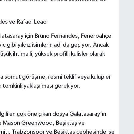
ndes ve Rafael Leao
alatasaray için Bruno Fernandes, Fenerbahçe
c gibi yıldız isimlerin adı da geçiyor. Ancak
k ihtimalli, yüksek profilli kulisler olarak
da somut görüşme, resmi teklif veya kulüpler
in temkinli yaklaşılması gerekiyor.
lgili en çok öne çıkan dosya Galatasaray’ın
’de Mason Greenwood, Beşiktaş ve
miti, Trabzonspor ve Beşiktaş cephesinde ise