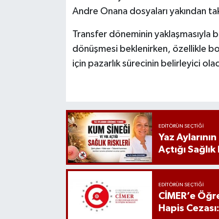
Andre Onana dosyaları yakından taki
Transfer döneminin yaklaşmasıyla bir
dönüşmesi beklenirken, özellikle b
için pazarlık sürecinin belirleyici ol
EDITÖRÜN SEÇTIĞI
Yaz Aylarını
Açtığı Sağlık 
EDITÖRÜN SEÇTIĞI
CİMER’e Öğre
Hapis Cezası