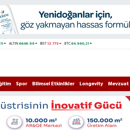
11
6648.99
13.773
64.960,21
ALTIN
BİST
BTC
ğitim
Spor
Bilimsel Etkinlikler
Longevity
Mevzuat