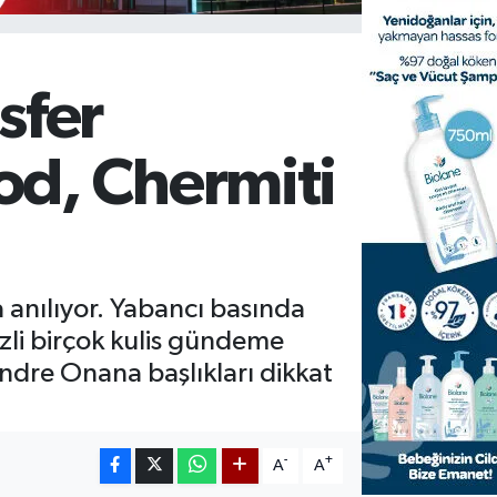
sfer
od, Chermiti
 anılıyor. Yabancı basında
li birçok kulis gündeme
ndre Onana başlıkları dikkat
-
+
A
A