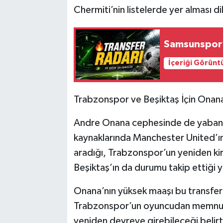
Chermiti’nin listelerde yer alması di
Samsunspor’
İçeriği Görünt
Trabzonspor ve Beşiktaş İçin Onana
Andre Onana cephesinde de yabancı 
kaynaklarında Manchester United’ın
aradığı, Trabzonspor’un yeniden k
Beşiktaş’ın da durumu takip ettiği ya
Onana’nın yüksek maaşı bu transferi
Trabzonspor’un oyuncudan memnun o
yeniden devreye girebileceği belir