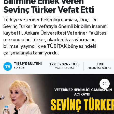
Bilimine Emek Veren
Sevinç Türker Vefat Etti
Yazarlar
Türkiye veteriner hekimliği camiası, Doç. Dr.
Sevinç Türker’in vefatıyla önemli bir bilim insanını
kaybetti. Ankara Üniversitesi Veteriner Fakültesi
mezunu olan Türker, akademik araştırmalar,
bilimsel yayıncılık ve TÜBİTAK bünyesindeki
çalışmalarıyla tanınıyordu.
TIBBIYE BÜLTENI
17.05.2026 - 18:15
1 DK
EDITÖR
YAYINLANMA
OKUNMA SÜRESI