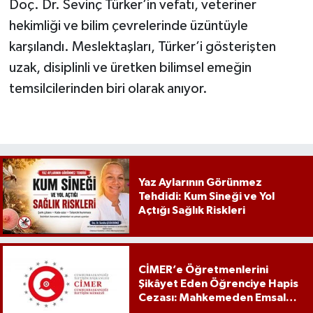
Doç. Dr. Sevinç Türker’in vefatı, veteriner
hekimliği ve bilim çevrelerinde üzüntüyle
karşılandı. Meslektaşları, Türker’i gösterişten
uzak, disiplinli ve üretken bilimsel emeğin
temsilcilerinden biri olarak anıyor.
Yaz Aylarının Görünmez
Tehdidi: Kum Sineği ve Yol
Açtığı Sağlık Riskleri
CİMER’e Öğretmenlerini
Şikâyet Eden Öğrenciye Hapis
Cezası: Mahkemeden Emsal
Karar