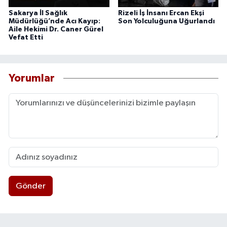
Sakarya İl Sağlık
Rizeli İş İnsanı Ercan Ekşi
Müdürlüğü’nde Acı Kayıp:
Son Yolculuğuna Uğurlandı
Aile Hekimi Dr. Caner Gürel
Vefat Etti
Yorumlar
Gönder