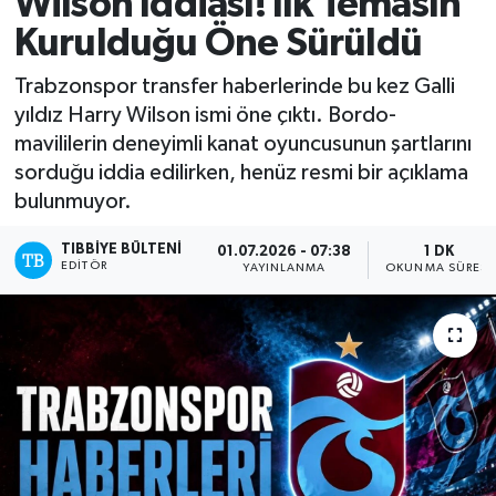
Wilson İddiası! İlk Temasın
Kurulduğu Öne Sürüldü
Trabzonspor transfer haberlerinde bu kez Galli
yıldız Harry Wilson ismi öne çıktı. Bordo-
mavililerin deneyimli kanat oyuncusunun şartlarını
sorduğu iddia edilirken, henüz resmi bir açıklama
bulunmuyor.
TIBBIYE BÜLTENI
01.07.2026 - 07:38
1 DK
EDITÖR
YAYINLANMA
OKUNMA SÜRESI