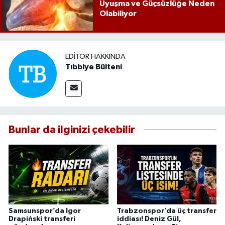
Uyuşma ve Güçsüzlüğe Neden
Olabiliyor
EDITÖR HAKKINDA
Tıbbiye Bülteni
Bunlar da ilginizi çekebilir
Samsunspor’da Igor
Trabzonspor’da üç transfer
Drapiński transferi
iddiası! Deniz Gül,