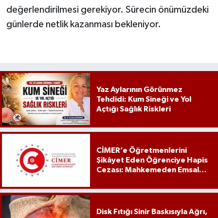
değerlendirilmesi gerekiyor. Sürecin önümüzdeki
günlerde netlik kazanması bekleniyor.
Yaz Aylarının Görünmez
Tehdidi: Kum Sineği ve Yol
Açtığı Sağlık Riskleri
CİMER’e Öğretmenlerini
Şikâyet Eden Öğrenciye Hapis
Cezası: Mahkemeden Emsal
Karar
Disk Fıtığı Sinir Baskısıyla Ağrı,