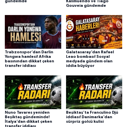
gündemde
Kalimuendo ve Tiago
Gouveia gündemde
Trabzonspor’dan Darlin
Galatasaray’dan Rafael
Yongwa hamlesi! Afrika
Leao bombası! Sosyal
basınından dikkat çeken
medyada gündem olan
transfer iddiası
iddia büyüyor
Nuno Tavares yeniden
Beşiktaş’ta Franculino Djú
Beşiktaş gündeminde!
iddiası! Danimarka’dan
İtalya’dan dikkat çeken
sürpriz golcü kulisi
transfer iddiası