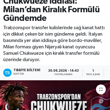
Chukwueze İddiası:
Milan’dan Kiralık Formülü
Gündemde
Trabzonspor transfer kulislerinde sağ kanat hattı
için dikkat çeken bir isim gündeme geldi. İtalyan
basınında yer alan iddiaya göre bordo-mavililer,
Milan forması giyen Nijeryalı kanat oyuncusu
Samuel Chukwueze için kiralık transfer formülü
üzerinde duruyor.
TIBBIYE BÜLTENI
30.06.2026 - 14:43
1
EDITÖR
YAYINLANMA
PAYLAŞIM
O