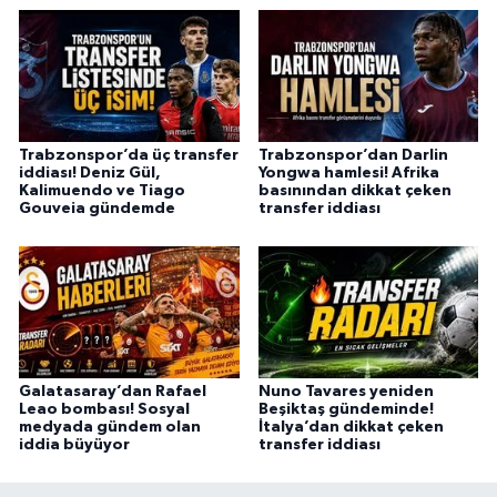
Trabzonspor’da üç transfer
Trabzonspor’dan Darlin
iddiası! Deniz Gül,
Yongwa hamlesi! Afrika
Kalimuendo ve Tiago
basınından dikkat çeken
Gouveia gündemde
transfer iddiası
Galatasaray’dan Rafael
Nuno Tavares yeniden
Leao bombası! Sosyal
Beşiktaş gündeminde!
medyada gündem olan
İtalya’dan dikkat çeken
iddia büyüyor
transfer iddiası