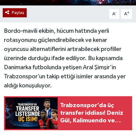
Paylaş
-
+
A
A
Bordo-mavili ekibin, hücum hattında yerli
rotasyonunu güçlendirebilecek ve kenar
oyuncusu alternatiflerini artırabilecek profiller
üzerinde durduğu ifade ediliyor. Bu kapsamda
Danimarka futbolunda yetişen Aral Şimşir’in
Trabzonspor’un takip ettiği isimler arasında yer
aldığı konuşuluyor.
Trabzonspor’da üç
transfer iddiası! Deniz
Gül, Kalimuendo ve
Tiago Gouveia
gündemde