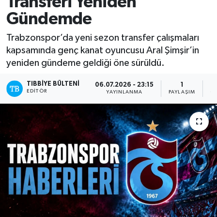
Transferi Yeniden
Gündemde
Mevzuat
Trabzonspor’da yeni sezon transfer çalışmaları
kapsamında genç kanat oyuncusu Aral Şimşir’in
yeniden gündeme geldiği öne sürüldü.
TIBBIYE BÜLTENI
06.07.2026 - 23:15
1
EDITÖR
YAYINLANMA
PAYLAŞIM
O