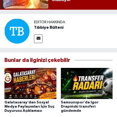
EDITÖR HAKKINDA
Tıbbiye Bülteni
Bunlar da ilginizi çekebilir
Galatasaray’dan Sosyal
Samsunspor’da Igor
Medya Paylaşımları İçin Suç
Drapiński transferi
Duyurusu Açıklaması
gündemde