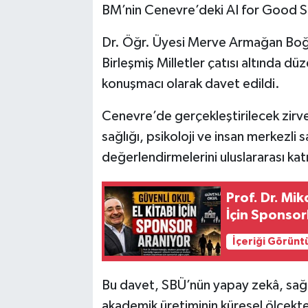
BM’nin Cenevre’deki AI for Good S
Dr. Öğr. Üyesi Merve Armağan Boğat
Birleşmiş Milletler çatısı altında
konuşmacı olarak davet edildi.
Cenevre’de gerçekleştirilecek zirv
sağlığı, psikoloji ve insan merkezli sa
değerlendirmelerini uluslararası kat
Prof. Dr. Mi
İçin Sponsor
İçeriği Görünt
Bu davet, SBÜ’nün yapay zekâ, sağlık
akademik üretiminin küresel ölçekte