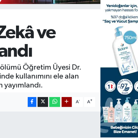
Zekâ ve
landı
i Bölümü Öğretim Üyesi Dr.
nde kullanımını ele alan
n yayımlandı.
-
+
A
A