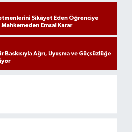
tmenlerini Şikâyet Eden Öğrenciye
: Mahkemeden Emsal Karar
inir Baskısıyla Ağrı, Uyuşma ve Güçsüzlüğe
iyor