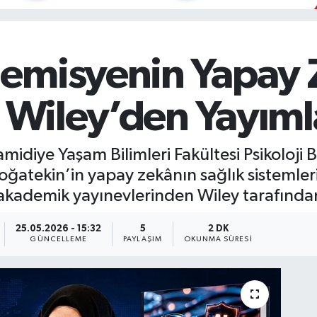
emisyenin Yapay 
ı Wiley’den Yayım
Hamidiye Yaşam Bilimleri Fakültesi Psikoloj
atekin’in yapay zekânın sağlık sistemleri
akademik yayınevlerinden Wiley tarafında
25.05.2026 - 15:32
5
2 DK
GÜNCELLEME
PAYLAŞIM
OKUNMA SÜRESI