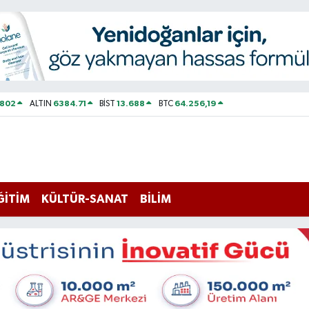
0802
6384.71
13.688
64.256,19
ALTIN
BİST
BTC
ĞİTİM
KÜLTÜR-SANAT
BİLİM