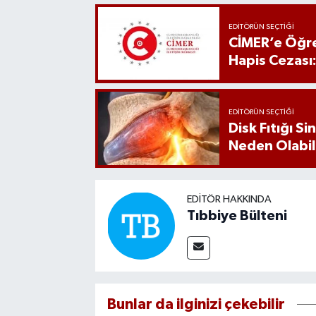
EDITÖRÜN SEÇTIĞI
CİMER’e Öğre
Hapis Cezası
EDITÖRÜN SEÇTIĞI
Disk Fıtığı S
Neden Olabil
EDITÖR HAKKINDA
Tıbbiye Bülteni
Bunlar da ilginizi çekebilir