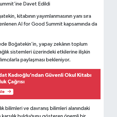
ummit’ine Davet Edildi
ekin, kitabının yayımlanmasının yanı sıra
 düzenlenen AI for Good Summit kapsamında da
ede Boğatekin’in, yapay zekânın toplum
ğlık sistemleri üzerindeki etkilerine ilişkin
ılımcılarla paylaşması bekleniyor.
kdat Kadıoğlu’ndan Güvenli Okul Kitabı
luk Çağrısı
üle
 bilimleri ve davranış bilimleri alanındaki
 karşılık bulduğunu gösteren önemli bir