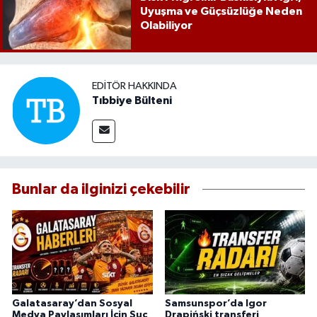
Uyuşma ve Güçsüzlüğe Neden
Olabiliyor
EDITÖR HAKKINDA
Tıbbiye Bülteni
Bunlar da ilginizi çekebilir
Galatasaray’dan Sosyal
Samsunspor’da Igor
Medya Paylaşımları İçin Suç
Drapiński transferi