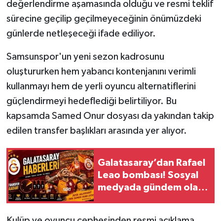
değerlendirme aşamasında olduğu ve resmi teklif
sürecine geçilip geçilmeyeceğinin önümüzdeki
günlerde netleşeceği ifade ediliyor.
Samsunspor'un yeni sezon kadrosunu
oluştururken hem yabancı kontenjanını verimli
kullanmayı hem de yerli oyuncu alternatiflerini
güçlendirmeyi hedeflediği belirtiliyor. Bu
kapsamda Samed Onur dosyası da yakından takip
edilen transfer başlıkları arasında yer alıyor.
Galatasaray’dan Rafael
Leao bombası! Sosyal
medyada gündem olan
iddia büyüyor
Kulüp ve oyuncu cephesinden resmi açıklama