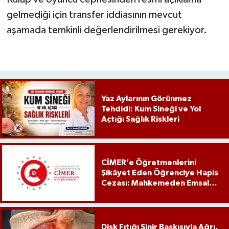
gelmediği için transfer iddiasının mevcut
aşamada temkinli değerlendirilmesi gerekiyor.
Yaz Aylarının Görünmez
Tehdidi: Kum Sineği ve Yol
Açtığı Sağlık Riskleri
CİMER’e Öğretmenlerini
Şikâyet Eden Öğrenciye Hapis
Cezası: Mahkemeden Emsal
Karar
Disk Fıtığı Sinir Baskısıyla Ağrı,