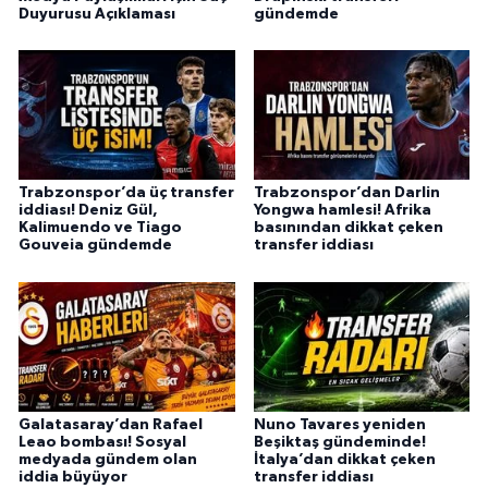
Duyurusu Açıklaması
gündemde
Trabzonspor’da üç transfer
Trabzonspor’dan Darlin
iddiası! Deniz Gül,
Yongwa hamlesi! Afrika
Kalimuendo ve Tiago
basınından dikkat çeken
Gouveia gündemde
transfer iddiası
Galatasaray’dan Rafael
Nuno Tavares yeniden
Leao bombası! Sosyal
Beşiktaş gündeminde!
medyada gündem olan
İtalya’dan dikkat çeken
iddia büyüyor
transfer iddiası