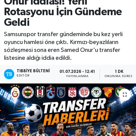
Onur İddiası! Yerli
Rotasyonu İçin Gündeme
Mevzuat
Geldi
Samsunspor transfer gündeminde bu kez yerli
oyuncu hamlesi öne çıktı. Kırmızı-beyazlıların
sözleşmesi sona eren Samed Onur'u transfer
listesine aldığı iddia edildi.
TIBBIYE BÜLTENI
01.07.2026 - 12:41
1 DK
EDITÖR
YAYINLANMA
OKUNMA SÜRESI