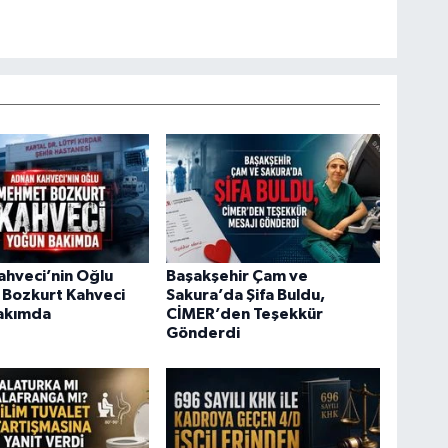
hveci’nin Oğlu
Başakşehir Çam ve
Bozkurt Kahveci
Sakura’da Şifa Buldu,
akımda
CİMER’den Teşekkür
Gönderdi