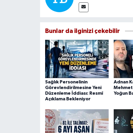
Bunlar da ilginizi çekebilir
Sağlık Personelinin
Adnan Ka
Görevlendirilmesine Yeni
Mehmet 
Düzenleme İddiası: Resmî
Yoğun B
Açıklama Bekleniyor