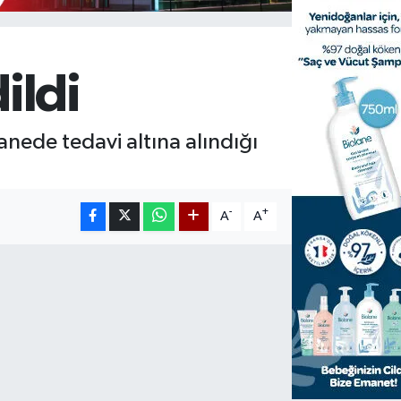
ildi
tanede tedavi altına alındığı
-
+
A
A