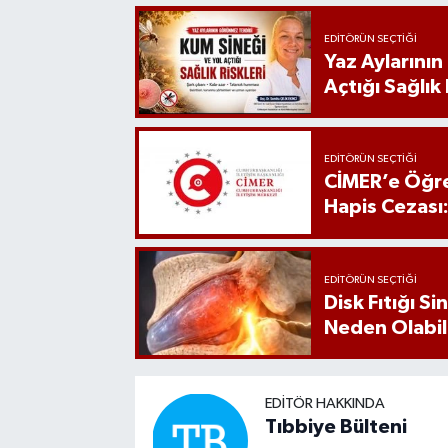
EDITÖRÜN SEÇTIĞI
Yaz Aylarını
Açtığı Sağlık 
EDITÖRÜN SEÇTIĞI
CİMER’e Öğre
Hapis Cezası
EDITÖRÜN SEÇTIĞI
Disk Fıtığı S
Neden Olabil
EDITÖR HAKKINDA
Tıbbiye Bülteni