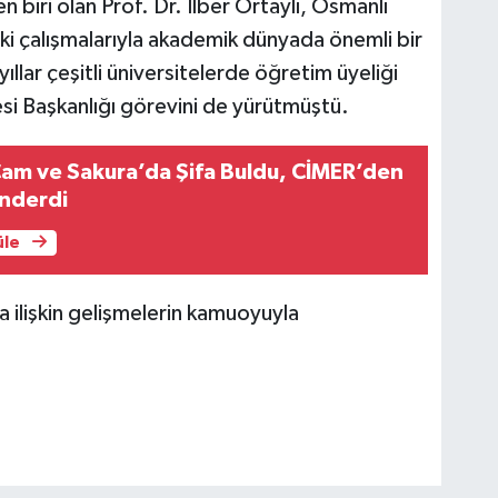
en biri olan Prof. Dr. İlber Ortaylı, Osmanlı
ndaki çalışmalarıyla akademik dünyada önemli bir
ıllar çeşitli üniversitelerde öğretim üyeliği
si Başkanlığı görevini de yürütmüştü.
am ve Sakura’da Şifa Buldu, CİMER’den
nderdi
üle
na ilişkin gelişmelerin kamuoyuyla