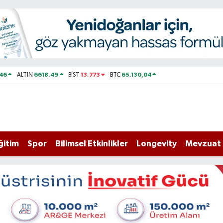
46
6618.49
13.773
65.130,04
ALTIN
BİST
BTC
ğitim
Spor
Bilimsel Etkinlikler
Longevity
Mevzuat