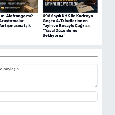
 mı Alafranga mı?
696 Sayılı KHK ile Kadroya
 Araştırmalar
Geçen 4/D İşçilerinden
Tartışmasına Işık
Tayin ve Becayiş Çağrısı:
“Yasal Düzenleme
Bekliyoruz”