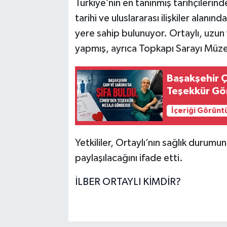
Türkiye’nin en tanınmış tarihçilerind
tarihi ve uluslararası ilişkiler alanı
yere sahip bulunuyor. Ortaylı, uzun y
yapmış, ayrıca Topkapı Sarayı Müze
Başakşehir Ç
Teşekkür Gö
İçeriği Görünt
Yetkililer, Ortaylı’nın sağlık durumu
paylaşılacağını ifade etti.
İLBER ORTAYLI KİMDİR?