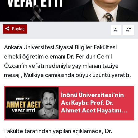
Paylaş
-
+
A
A
Ankara Üniversitesi Siyasal Bilgiler Fakültesi
emekli öğretim elemanı Dr. Feridun Cemil
Özcan’ın vefatı nedeniyle yayımlanan taziye
mesajı, Mülkiye camiasında büyük üzüntü yarattı.
İnönü Üniversitesi’nin
Acı Kaybı: Prof. Dr.
Ahmet Acet Hayatını
Kaybetti
Fakülte tarafından yapılan açıklamada, Dr.