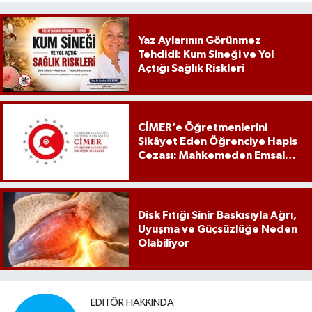
Yaz Aylarının Görünmez
Tehdidi: Kum Sineği ve Yol
Açtığı Sağlık Riskleri
CİMER’e Öğretmenlerini
Şikâyet Eden Öğrenciye Hapis
Cezası: Mahkemeden Emsal
Karar
Disk Fıtığı Sinir Baskısıyla Ağrı,
Uyuşma ve Güçsüzlüğe Neden
Olabiliyor
EDITÖR HAKKINDA