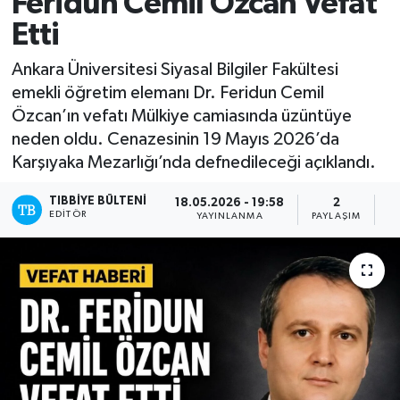
Feridun Cemil Özcan Vefat
Etti
Ankara Üniversitesi Siyasal Bilgiler Fakültesi
emekli öğretim elemanı Dr. Feridun Cemil
Özcan’ın vefatı Mülkiye camiasında üzüntüye
neden oldu. Cenazesinin 19 Mayıs 2026’da
Karşıyaka Mezarlığı’nda defnedileceği açıklandı.
TIBBIYE BÜLTENI
18.05.2026 - 19:58
2
EDITÖR
YAYINLANMA
PAYLAŞIM
O