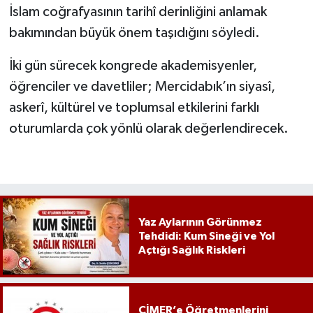
İslam coğrafyasının tarihî derinliğini anlamak
bakımından büyük önem taşıdığını söyledi.
İki gün sürecek kongrede akademisyenler,
öğrenciler ve davetliler; Mercidabık’ın siyasî,
askerî, kültürel ve toplumsal etkilerini farklı
oturumlarda çok yönlü olarak değerlendirecek.
Yaz Aylarının Görünmez
Tehdidi: Kum Sineği ve Yol
Açtığı Sağlık Riskleri
CİMER’e Öğretmenlerini