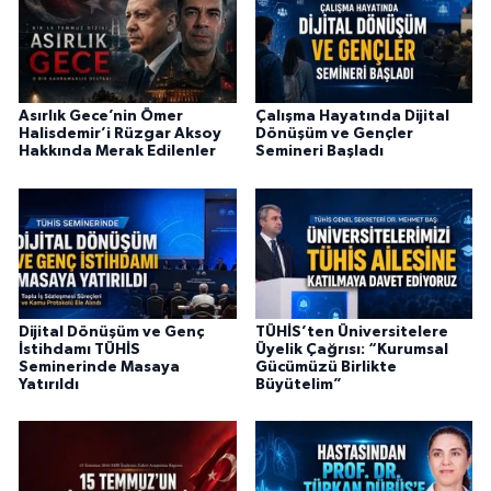
Asırlık Gece’nin Ömer
Çalışma Hayatında Dijital
Halisdemir’i Rüzgar Aksoy
Dönüşüm ve Gençler
Hakkında Merak Edilenler
Semineri Başladı
Dijital Dönüşüm ve Genç
TÜHİS’ten Üniversitelere
İstihdamı TÜHİS
Üyelik Çağrısı: “Kurumsal
Seminerinde Masaya
Gücümüzü Birlikte
Yatırıldı
Büyütelim”