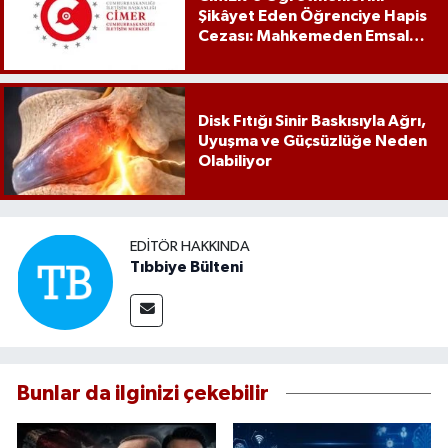
Şikâyet Eden Öğrenciye Hapis
Cezası: Mahkemeden Emsal
Karar
Disk Fıtığı Sinir Baskısıyla Ağrı,
Uyuşma ve Güçsüzlüğe Neden
Olabiliyor
EDITÖR HAKKINDA
Tıbbiye Bülteni
Bunlar da ilginizi çekebilir