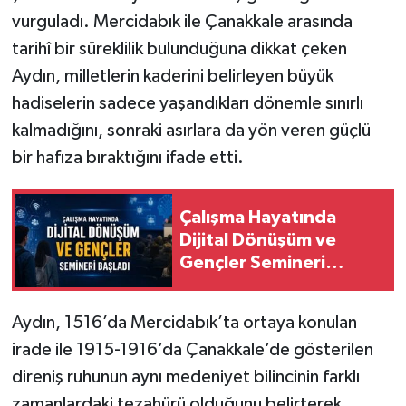
vurguladı. Mercidabık ile Çanakkale arasında
tarihî bir süreklilik bulunduğuna dikkat çeken
Aydın, milletlerin kaderini belirleyen büyük
hadiselerin sadece yaşandıkları dönemle sınırlı
kalmadığını, sonraki asırlara da yön veren güçlü
bir hafıza bıraktığını ifade etti.
Çalışma Hayatında
Dijital Dönüşüm ve
Gençler Semineri
Başladı
Aydın, 1516’da Mercidabık’ta ortaya konulan
irade ile 1915-1916’da Çanakkale’de gösterilen
direniş ruhunun aynı medeniyet bilincinin farklı
zamanlardaki tezahürü olduğunu belirterek,