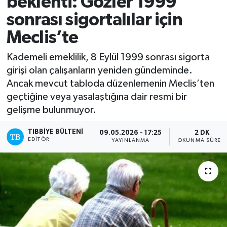
beklenti: Gözler 1999
sonrası sigortalılar için
Mevzuat
Meclis’te
Kademeli emeklilik, 8 Eylül 1999 sonrası sigorta
girişi olan çalışanların yeniden gündeminde.
Ancak mevcut tabloda düzenlemenin Meclis’ten
geçtiğine veya yasalaştığına dair resmi bir
gelişme bulunmuyor.
TIBBIYE BÜLTENI
09.05.2026 - 17:25
2 DK
EDITÖR
YAYINLANMA
OKUNMA SÜRESI