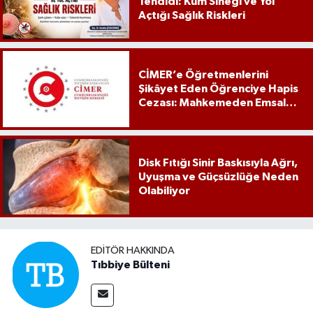
Tehdidi: Kum Sineği ve Yol
Açtığı Sağlık Riskleri
CİMER’e Öğretmenlerini
Şikâyet Eden Öğrenciye Hapis
Cezası: Mahkemeden Emsal
Karar
Disk Fıtığı Sinir Baskısıyla Ağrı,
Uyuşma ve Güçsüzlüğe Neden
Olabiliyor
EDITÖR HAKKINDA
Tıbbiye Bülteni