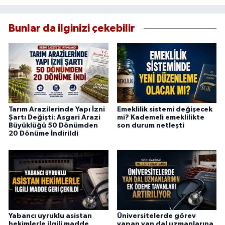
Bunlar da ilginizi çekebilir
Tarım Arazilerinde Yapı İzni
Emeklilik sistemi değişecek
Şartı Değişti: Asgari Arazi
mi? Kademeli emeklilikte
Büyüklüğü 50 Dönümden
son durum netleşti
20 Dönüme İndirildi
Yabancı uyruklu asistan
Üniversitelerde görev
hekimlerle ilgili madde
yapan yan dal uzmanlarına