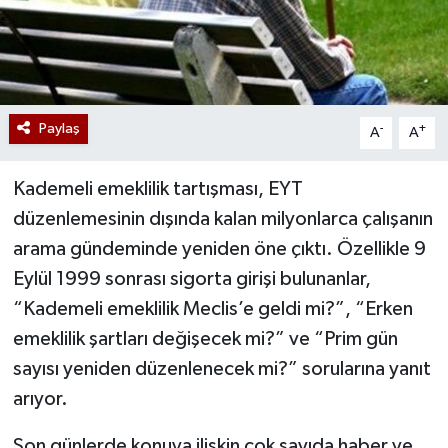
Paylaş
-
+
A
A
Kademeli emeklilik tartışması, EYT
düzenlemesinin dışında kalan milyonlarca çalışanın
arama gündeminde yeniden öne çıktı. Özellikle 9
Eylül 1999 sonrası sigorta girişi bulunanlar,
“Kademeli emeklilik Meclis’e geldi mi?”, “Erken
emeklilik şartları değişecek mi?” ve “Prim gün
sayısı yeniden düzenlenecek mi?” sorularına yanıt
arıyor.
Son günlerde konuya ilişkin çok sayıda haber ve