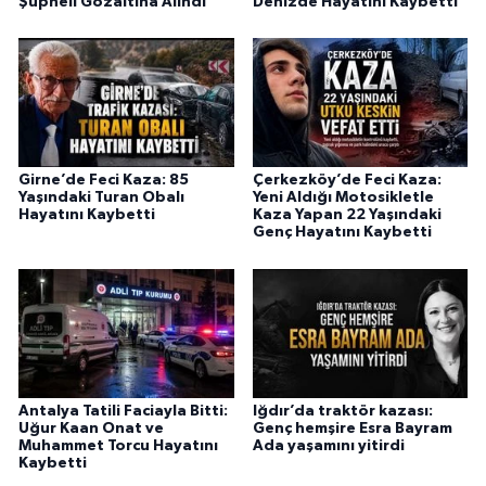
Şüpheli Gözaltına Alındı
Denizde Hayatını Kaybetti
Girne’de Feci Kaza: 85
Çerkezköy’de Feci Kaza:
Yaşındaki Turan Obalı
Yeni Aldığı Motosikletle
Hayatını Kaybetti
Kaza Yapan 22 Yaşındaki
Genç Hayatını Kaybetti
Antalya Tatili Faciayla Bitti:
Iğdır’da traktör kazası:
Uğur Kaan Onat ve
Genç hemşire Esra Bayram
Muhammet Torcu Hayatını
Ada yaşamını yitirdi
Kaybetti