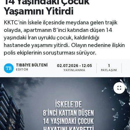
14 Yaşındaki Çocuk
Yaşamını Yitirdi
Mevzuat
KKTC’nin İskele ilçesinde meydana gelen trajik
olayda, apartmanın 8’inci katından düşen 14
yaşındaki İran uyruklu çocuk, kaldırıldığı
hastanede yaşamını yitirdi. Olayın nedenine ilişkin
polis ekiplerinin soruşturması sürüyor.
TIBBIYE BÜLTENI
02.07.2026 - 12:05
1
EDITÖR
YAYINLANMA
PAYLAŞIM
O