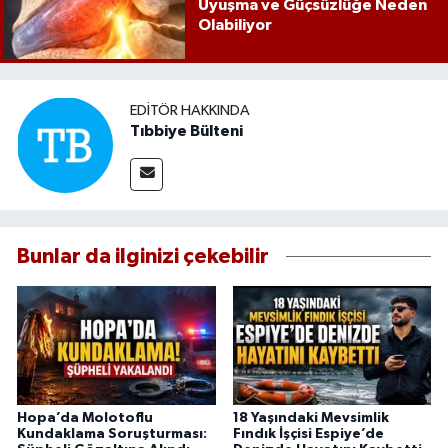
Uyuşma ve Güçsüzlüğe Neden
Olabiliyor
EDITÖR HAKKINDA
Tıbbiye Bülteni
Bunlar da ilginizi çekebilir
Hopa’da Molotoflu
18 Yaşındaki Mevsimlik
Kundaklama Soruşturması:
Fındık İşçisi Espiye’de