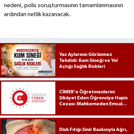
nedeni, polis soruşturmasının tamamlanmasının
ardından netlik kazanacak.
Yaz Aylarının Görünmez
Tehdidi: Kum Sineği ve Yol
Açtığı Sağlık Riskleri
CİMER’e Öğretmenlerini
Şikâyet Eden Öğrenciye Hapis
Cezası: Mahkemeden Emsal
Karar
Disk Fıtığı Sinir Baskısıyla Ağrı,