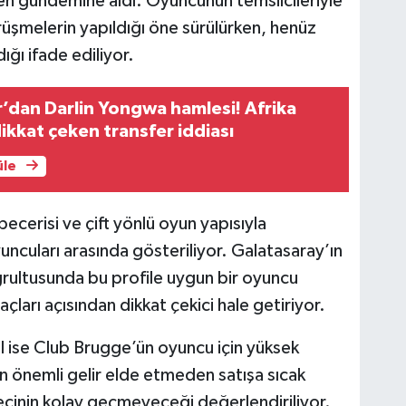
n gündemine aldı. Oyuncunun temsilcileriyle
örüşmelerin yapıldığı öne sürülürken, henüz
ğı ifade ediliyor.
’dan Darlin Yongwa hamlesi! Afrika
ikkat çeken transfer iddiası
üle
ecerisi ve çift yönlü oyun yapısıyla
uncuları arasında gösteriliyor. Galatasaray’ın
ğrultusunda bu profile uygun bir oyuncu
açları açısından dikkat çekici hale getiriyor.
l ise Club Brugge’ün oyuncu için yüksek
in önemli gelir elde etmeden satışa sıcak
ecinin kolay geçmeyeceği değerlendiriliyor.