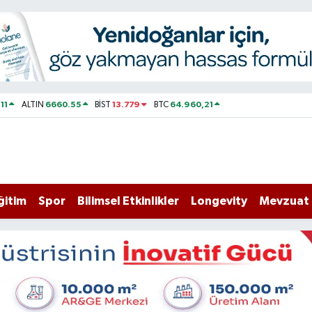
11
6660.55
13.779
64.960,21
ALTIN
BİST
BTC
ğitim
Spor
Bilimsel Etkinlikler
Longevity
Mevzuat