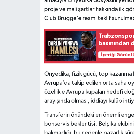
amacıyla Onyedika dosyasını yenide
proje ve mali şartlar hakkında ilk g
Club Brugge’e resmi teklif sunulmadı
Trabzonspor
basınından d
İçeriği Görünt
Onyedika, fizik gücü, top kazanma b
Avrupa’da takip edilen orta saha oy
özellikle Avrupa kupaları hedefi do
arayışında olması, iddiayı kulüp ihtiy
Transferin önündeki en önemli enge
bonservis beklentisi. Belçika ekibin
bakmadığı, bu nedenle pazarlık sür