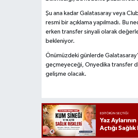
Şu ana kadar Galatasaray veya Clu
resmi bir açıklama yapılmadı. Bu n
erken transfer sinyali olarak değerl
bekleniyor.
Önümüzdeki günlerde Galatasaray’ı
geçmeyeceği, Onyedika transfer dos
gelişme olacak.
EDITÖRÜN SEÇTIĞI
Yaz Aylarını
Açtığı Sağlık 