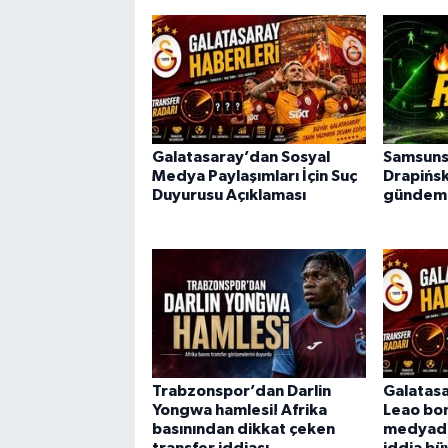
Galatasaray’dan Sosyal
Samsuns
Medya Paylaşımları İçin Suç
Drapińsk
Duyurusu Açıklaması
gündem
Trabzonspor’dan Darlin
Galatasa
Yongwa hamlesi! Afrika
Leao bom
basınından dikkat çeken
medyada