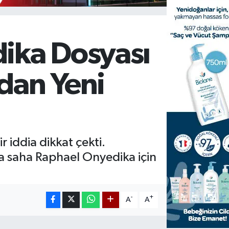
ika Dosyası
ndan Yeni
 iddia dikkat çekti.
ta saha Raphael Onyedika için
-
+
A
A