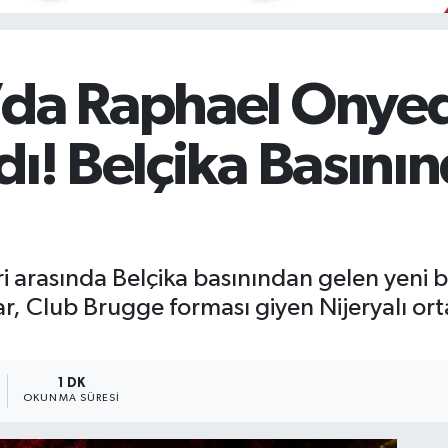
’da Raphael Onyed
dı! Belçika Basını
 arasında Belçika basınından gelen yeni bir
lar, Club Brugge forması giyen Nijeryalı or
1 DK
OKUNMA SÜRESI