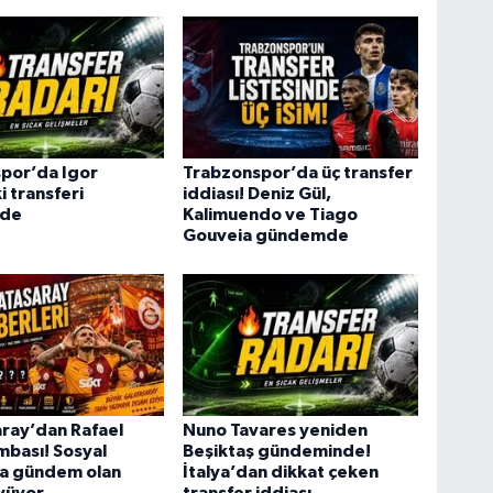
por’da Igor
Trabzonspor’da üç transfer
i transferi
iddiası! Deniz Gül,
de
Kalimuendo ve Tiago
Gouveia gündemde
ray’dan Rafael
Nuno Tavares yeniden
bası! Sosyal
Beşiktaş gündeminde!
 gündem olan
İtalya’dan dikkat çeken