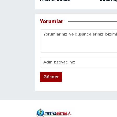
transfer iddiası
iddia bü
Yorumlar
Gönder