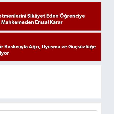
tmenlerini Şikâyet Eden Öğrenciye
: Mahkemeden Emsal Karar
inir Baskısıyla Ağrı, Uyuşma ve Güçsüzlüğe
iyor