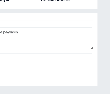
yüyor
transfer iddiası