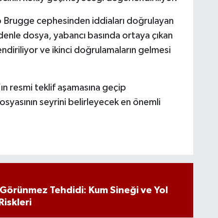
b Brugge cephesinden iddiaları doğrulayan
edenle dosya, yabancı basında ortaya çıkan
endiriliyor ve ikinci doğrulamaların gelmesi
n resmi teklif aşamasına geçip
yasının seyrini belirleyecek en önemli
n Görünmez Tehdidi: Kum Sineği ve Yol
Riskleri