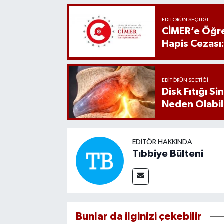
EDITÖRÜN SEÇTIĞI
CİMER’e Öğre
Hapis Cezası
EDITÖRÜN SEÇTIĞI
Disk Fıtığı S
Neden Olabil
EDITÖR HAKKINDA
Tıbbiye Bülteni
Bunlar da ilginizi çekebilir