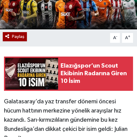
Paylaş
-
+
A
A
Elazığspor’un Scout
Ekibinin Radarına Giren
10 İsim
Galatasaray’da yaz transfer dönemi öncesi
hücum hattının merkezine yönelik arayışlar hız
kazandı. Sarı-kırmızılıların gündemine bu kez
Bundesliga’dan dikkat çekici bir isim geldi: Julian