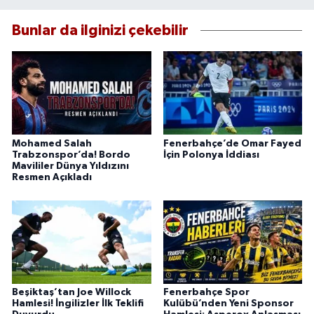
Bunlar da ilginizi çekebilir
Mohamed Salah
Fenerbahçe’de Omar Fayed
Trabzonspor’da! Bordo
İçin Polonya İddiası
Mavililer Dünya Yıldızını
Resmen Açıkladı
Beşiktaş’tan Joe Willock
Fenerbahçe Spor
Hamlesi! İngilizler İlk Teklifi
Kulübü’nden Yeni Sponsor