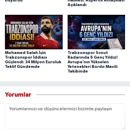
Duyurdu
Hamlesi: Asperox Anlaşması
Açıklandı
Mohamed Salah İçin
Trabzonspor Scout
Trabzonspor İddiası
Radarında 6 Genç Yıldız!
Güçlendi: 34 Milyon Euroluk
Avrupa’nın Yükselen
Teklif Gündemde
Yetenekleri Bordo Mavili
Takibinde
Yorumlar