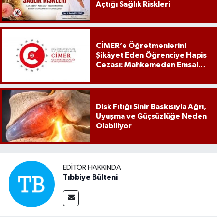
Açtığı Sağlık Riskleri
CİMER’e Öğretmenlerini
Şikâyet Eden Öğrenciye Hapis
Cezası: Mahkemeden Emsal
Karar
Disk Fıtığı Sinir Baskısıyla Ağrı,
Uyuşma ve Güçsüzlüğe Neden
Olabiliyor
EDITÖR HAKKINDA
Tıbbiye Bülteni