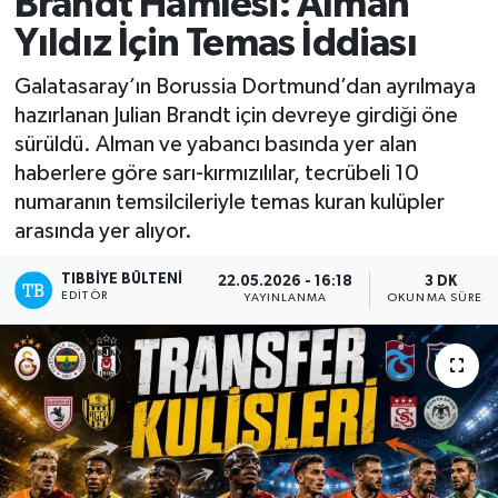
Brandt Hamlesi: Alman
Yıldız İçin Temas İddiası
Yazarlar
Galatasaray’ın Borussia Dortmund’dan ayrılmaya
hazırlanan Julian Brandt için devreye girdiği öne
sürüldü. Alman ve yabancı basında yer alan
haberlere göre sarı-kırmızılılar, tecrübeli 10
numaranın temsilcileriyle temas kuran kulüpler
arasında yer alıyor.
TIBBIYE BÜLTENI
22.05.2026 - 16:18
3 DK
EDITÖR
YAYINLANMA
OKUNMA SÜRESI