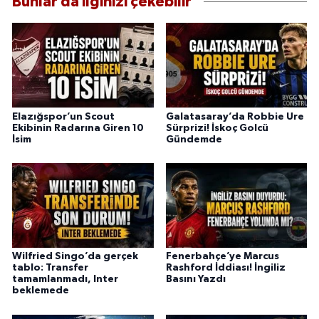
Bunlar da ilginizi çekebilir
Elazığspor’un Scout
Galatasaray’da Robbie Ure
Ekibinin Radarına Giren 10
Sürprizi! İskoç Golcü
İsim
Gündemde
Wilfried Singo’da gerçek
Fenerbahçe’ye Marcus
tablo: Transfer
Rashford İddiası! İngiliz
tamamlanmadı, Inter
Basını Yazdı
beklemede