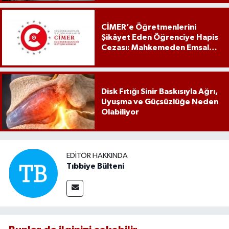
CİMER’e Öğretmenlerini
Şikâyet Eden Öğrenciye Hapis
Cezası: Mahkemeden Emsal
Karar
Disk Fıtığı Sinir Baskısıyla Ağrı,
Uyuşma ve Güçsüzlüğe Neden
Olabiliyor
EDITÖR HAKKINDA
Tıbbiye Bülteni