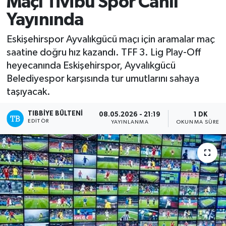
Maçı Tivibu Spor Canlı
Yayınında
Yazarlar
Eskişehirspor Ayvalıkgücü maçı için aramalar maç
saatine doğru hız kazandı. TFF 3. Lig Play-Off
heyecanında Eskişehirspor, Ayvalıkgücü
Belediyespor karşısında tur umutlarını sahaya
taşıyacak.
TIBBIYE BÜLTENI
08.05.2026 - 21:19
1 DK
EDITÖR
YAYINLANMA
OKUNMA SÜRESI