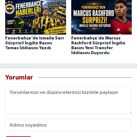
Fenerbahçe’de Ismaïla Sarr
Fenerbahçe’de Marcus
Sürprizi! İngiliz Basını
Rashford Sürprizi! İngiliz
Temas İddiasını Yazdı
Basını Yeni Transfer
İddiasını Duyurdu
Yorumlar