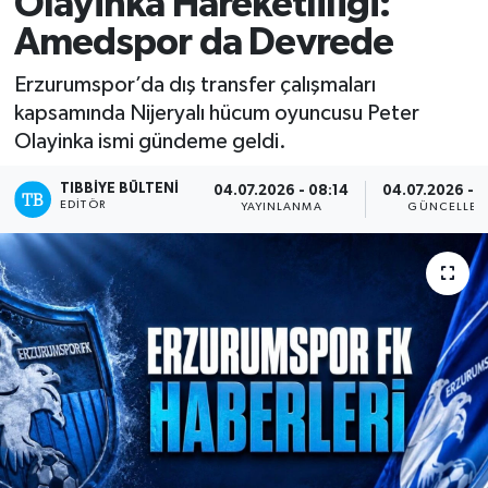
Olayinka Hareketliliği:
Amedspor da Devrede
Mevzuat
Erzurumspor’da dış transfer çalışmaları
kapsamında Nijeryalı hücum oyuncusu Peter
Olayinka ismi gündeme geldi.
TIBBIYE BÜLTENI
04.07.2026 - 08:14
04.07.2026 - 
EDITÖR
YAYINLANMA
GÜNCELLEM