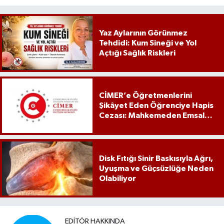
Yaz Aylarının Görünmez
Tehdidi: Kum Sineği ve Yol
Açtığı Sağlık Riskleri
CİMER’e Öğretmenlerini
Şikâyet Eden Öğrenciye Hapis
Cezası: Mahkemeden Emsal
Karar
Disk Fıtığı Sinir Baskısıyla Ağrı,
Uyuşma ve Güçsüzlüğe Neden
Olabiliyor
EDITÖR HAKKINDA