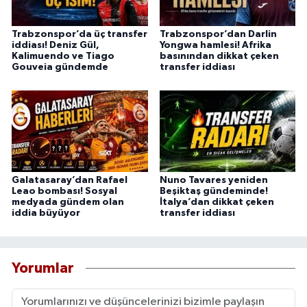
Trabzonspor’da üç transfer
Trabzonspor’dan Darlin
iddiası! Deniz Gül,
Yongwa hamlesi! Afrika
Kalimuendo ve Tiago
basınından dikkat çeken
Gouveia gündemde
transfer iddiası
Galatasaray’dan Rafael
Nuno Tavares yeniden
Leao bombası! Sosyal
Beşiktaş gündeminde!
medyada gündem olan
İtalya’dan dikkat çeken
iddia büyüyor
transfer iddiası
Yorumlar