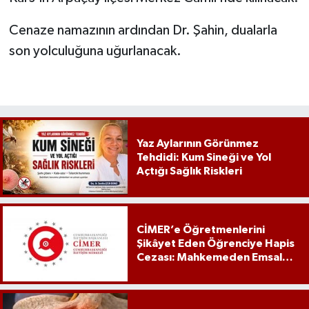
Cenaze namazının ardından Dr. Şahin, dualarla
son yolculuğuna uğurlanacak.
Yaz Aylarının Görünmez
Tehdidi: Kum Sineği ve Yol
Açtığı Sağlık Riskleri
CİMER’e Öğretmenlerini
Şikâyet Eden Öğrenciye Hapis
Cezası: Mahkemeden Emsal
Karar