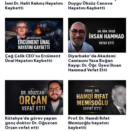
İsmi Dr. Halit Kakınç Hayatını
Duygu Öksüz Canova
Kaybetti
Hayatını Kaybetti
Çağ Çelik CEO’su Ercüment
Diyarbakır’da Akademi
Ünal Hayatını Kaybetti
Camiasını Yasa Boğan
Kayıp: Dr. Öğr. Üyesi İhsan
Hammad Vefat Etti
Kütahya’da görev yapan
Prof. Dr. Hamdi Rıfat
genç doktor Dr. Oğuzcan
Memişoğlu hayatını
Orçan vefat etti
kaybetti