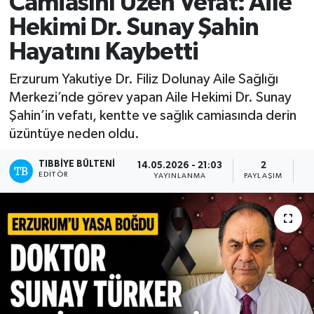
Camiasını Üzen Vefat: Aile
Hekimi Dr. Sunay Şahin
Mevzuat
Hayatını Kaybetti
Erzurum Yakutiye Dr. Filiz Dolunay Aile Sağlığı
Merkezi’nde görev yapan Aile Hekimi Dr. Sunay
Şahin’in vefatı, kentte ve sağlık camiasında derin
üzüntüye neden oldu.
TIBBIYE BÜLTENI
14.05.2026 - 21:03
2
EDITÖR
YAYINLANMA
PAYLAŞIM
O