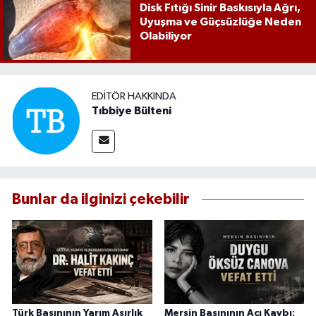
Disk Fıtığı Sinir Baskısıyla Ağrı,
Uyuşma ve Güçsüzlüğe Neden
Olabiliyor
EDITÖR HAKKINDA
Tıbbiye Bülteni
Bunlar da ilginizi çekebilir
Türk Basınının Yarım Asırlık
Mersin Basınının Acı Kaybı: