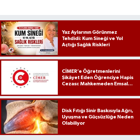
Yaz Aylarının Görünmez
Tehdidi: Kum Sineği ve Yol
Açtığı Sağlık Riskleri
CİMER’e Öğretmenlerini
Şikâyet Eden Öğrenciye Hapis
Cezası: Mahkemeden Emsal
Karar
Disk Fıtığı Sinir Baskısıyla Ağrı,
Uyuşma ve Güçsüzlüğe Neden
Olabiliyor