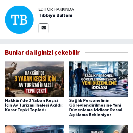
EDITÖR HAKKINDA
Tıbbiye Bülteni
Bunlar da ilginizi çekebilir
Hakkâri’de 3 Yaban Keçisi
Sağlık Personelinin
İçin Av Turizmi İhalesi Açıldı:
Görevlendirilmesine Yeni
Karar Tepki Topladı
Düzenleme İddiası: Resmî
Açıklama Bekleniyor