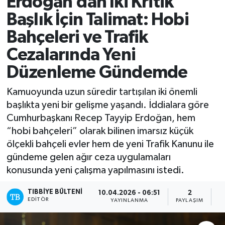
Erdoğan’dan İki Kritik
Başlık İçin Talimat: Hobi
Mevzuat
Bahçeleri ve Trafik
Cezalarında Yeni
Düzenleme Gündemde
Kamuoyunda uzun süredir tartışılan iki önemli
başlıkta yeni bir gelişme yaşandı. İddialara göre
Cumhurbaşkanı Recep Tayyip Erdoğan, hem
“hobi bahçeleri” olarak bilinen imarsız küçük
ölçekli bahçeli evler hem de yeni Trafik Kanunu ile
gündeme gelen ağır ceza uygulamaları
konusunda yeni çalışma yapılmasını istedi.
TIBBIYE BÜLTENI
10.04.2026 - 06:51
2
EDITÖR
YAYINLANMA
PAYLAŞIM
O