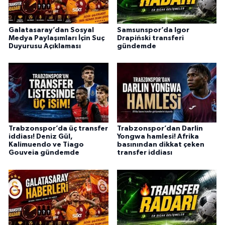
Galatasaray’dan Sosyal
Samsunspor’da Igor
Medya Paylaşımları İçin Suç
Drapiński transferi
Duyurusu Açıklaması
gündemde
Trabzonspor’da üç transfer
Trabzonspor’dan Darlin
iddiası! Deniz Gül,
Yongwa hamlesi! Afrika
Kalimuendo ve Tiago
basınından dikkat çeken
Gouveia gündemde
transfer iddiası