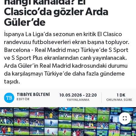
hangi kanalda? El
Clasico’da gözler Arda
Mevzuat
Güler’de
İspanya La Liga’da sezonun en kritik El Clasico
randevusu futbolseverleri ekran başına topluyor.
Barcelona - Real Madrid maçı Türkiye’de S Sport
ve S Sport Plus ekranlarından canlı yayınlanacak.
Arda Güler’in Real Madrid kadrosundaki durumu
da karşılaşmayı Türkiye’de daha fazla gündeme
taşıdı.
TIBBIYE BÜLTENI
10.05.2026 - 22:20
1 DK
EDITÖR
YAYINLANMA
OKUNMA SÜRESI