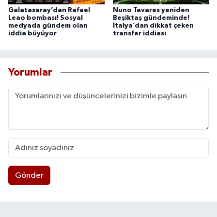
Galatasaray’dan Rafael
Nuno Tavares yeniden
Leao bombası! Sosyal
Beşiktaş gündeminde!
medyada gündem olan
İtalya’dan dikkat çeken
iddia büyüyor
transfer iddiası
Yorumlar
Gönder