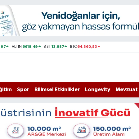
897
6618.49
13.887
64.360,53
ALTIN
BİST
BTC
ğitim
Spor
Bilimsel Etkinlikler
Longevity
Mevzuat