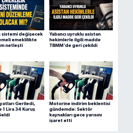
k sistemi değişecek
Yabancı uyruklu asistan
meli emeklilikte
hekimlerle ilgili madde
m netleşti
TBMM’de geri çekildi
yatları Geriledi,
Motorine indirim beklentisi
 1 Lira 34 Kuruş
gündemde: Sektör
Geldi
kaynakları gece yarısını
işaret etti