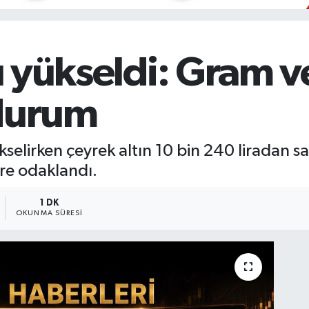
rı yükseldi: Gram 
 durum
kselirken çeyrek altın 10 bin 240 liradan sat
ere odaklandı.
1 DK
OKUNMA SÜRESI