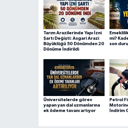
Tarım Arazilerinde Yapı İzni
Emeklili
Şartı Değişti: Asgari Arazi
mi? Kade
Büyüklüğü 50 Dönümden 20
son duru
Dönüme İndirildi
Üniversitelerde görev
Petrol Fi
yapan yan dal uzmanlarına
Motorine
ek ödeme tavanı artıyor
İndirim 