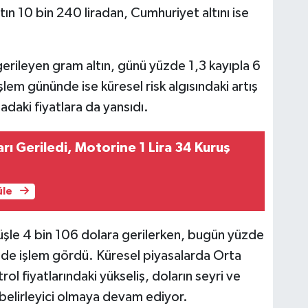
tın 10 bin 240 liradan, Cumhuriyet altını ise
gerileyen gram altın, günü yüzde 1,3 kayıpla 6
şlem gününde ise küresel risk algısındaki artış
adaki fiyatlara da yansıdı.
arı Geriledi, Motorine 1 Lira 34 Kuruş
i
üle
şüşle 4 bin 106 dolara gerilerken, bugün yüzde
inde işlem gördü. Küresel piyasalarda Orta
rol fiyatlarındaki yükseliş, doların seyri ve
de belirleyici olmaya devam ediyor.