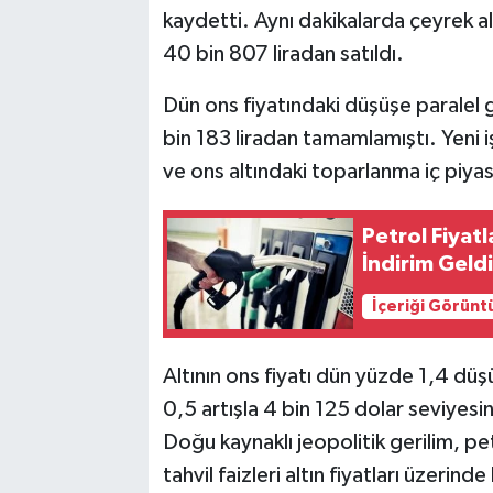
kaydetti. Aynı dakikalarda çeyrek al
40 bin 807 liradan satıldı.
Dün ons fiyatındaki düşüşe paralel 
bin 183 liradan tamamlamıştı. Yeni i
ve ons altındaki toparlanma iç piyas
Petrol Fiyatl
İndirim Geld
İçeriği Görünt
Altının ons fiyatı dün yüzde 1,4 dü
0,5 artışla 4 bin 125 dolar seviyes
Doğu kaynaklı jeopolitik gerilim, pet
tahvil faizleri altın fiyatları üzerin