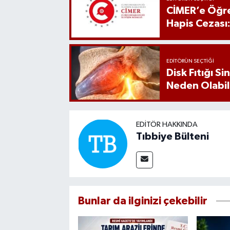
CİMER’e Öğre
Hapis Cezası
EDITÖRÜN SEÇTIĞI
Disk Fıtığı S
Neden Olabil
EDITÖR HAKKINDA
Tıbbiye Bülteni
Bunlar da ilginizi çekebilir