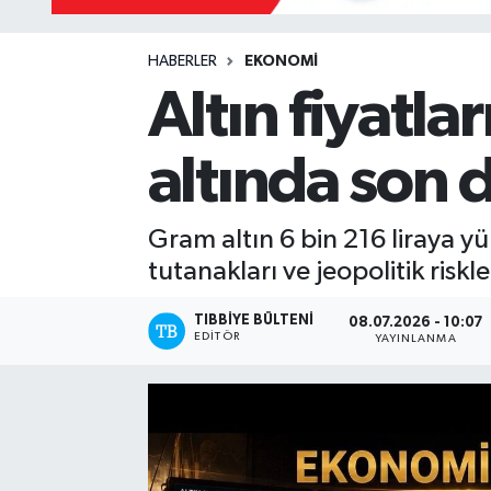
Mevzuat
HABERLER
EKONOMI
Altın fiyatla
altında son
Gram altın 6 bin 216 liraya yü
tutanakları ve jeopolitik riskl
TIBBIYE BÜLTENI
08.07.2026 - 10:07
EDITÖR
YAYINLANMA