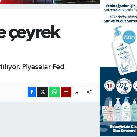
ve çeyrek
ılıyor. Piyasalar Fed
-
+
A
A