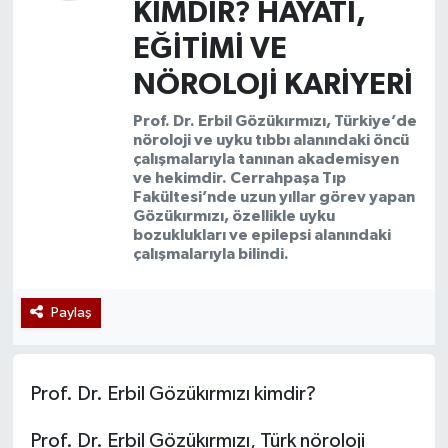
KIMDIR? HAYATI,
Yazarlar
EĞITIMI VE
NÖROLOJI KARIYERI
Prof. Dr. Erbil Gözükırmızı, Türkiye’de
nöroloji ve uyku tıbbı alanındaki öncü
çalışmalarıyla tanınan akademisyen
ve hekimdir. Cerrahpaşa Tıp
Fakültesi’nde uzun yıllar görev yapan
Gözükırmızı, özellikle uyku
bozuklukları ve epilepsi alanındaki
çalışmalarıyla bilindi.
Paylaş
Prof. Dr. Erbil Gözükırmızı kimdir?
Prof. Dr. Erbil Gözükırmızı, Türk nöroloji